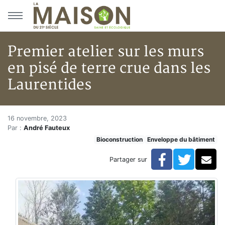
Aller au menu principal
Aller au contenu principal
Premier atelier sur les murs
en pisé de terre crue dans les
Laurentides
Premier atelier sur les murs en
Accueil
16 novembre, 2023
Par :
André Fauteux
Articles
Bioconstruction
Enveloppe du bâtiment
Bioconstruction
Premier atelier sur les murs en pisé de terre crue dan
Facebook
Twitte
Co
Partager sur