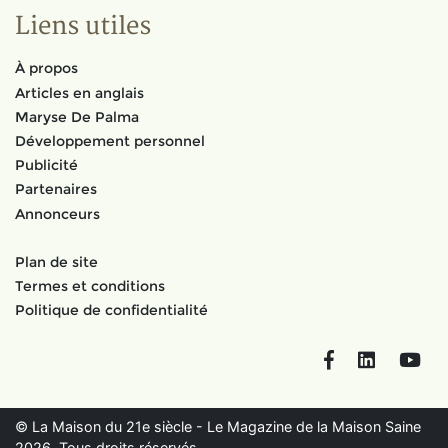
Liens utiles
À propos
Articles en anglais
Maryse De Palma
Développement personnel
Publicité
Partenaires
Annonceurs
Plan de site
Termes et conditions
Politique de confidentialité
Facebook
LinkedIn
You
© La Maison du 21e siècle - Le Magazine de la Maison Saine
2026. Tous droits réservés.