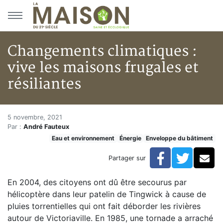
Aller au menu principal
Aller au contenu principal
Changements climatiques :
vive les maisons frugales et
résiliantes
Changements climatiques : vive
Accueil
5 novembre, 2021
Par :
André Fauteux
Articles
Eau et environnement
Énergie
Enveloppe du bâtiment
Énergie
Chauffage
Facebook
Twitte
Co
Partager sur
Changements climatiques : vive les maisons frugales e
En 2004, des citoyens ont dû être secourus par
hélicoptère dans leur patelin de Tingwick à cause de
pluies torrentielles qui ont fait déborder les rivières
autour de Victoriaville. En 1985, une tornade a arraché