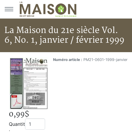
Aller au menu principal
Aller au contenu principal
La Maison du 21e siècle Vol.
6, No. 1, janvier / février 1999
La Maison du 21e siècle Vol. 6, N
Accueil
Numéro article :
PM21-0601-1999-janvier
Boutique
La Maison du 21e siècle Vol. 6, No. 1, janvier / février
0,99$
Quantité
: