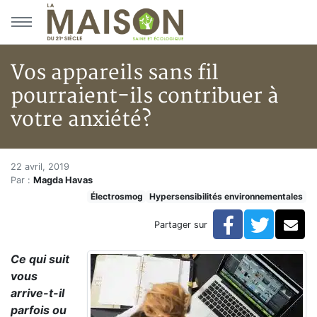
Aller au menu principal
Aller au contenu principal
Vos appareils sans fil
pourraient-ils contribuer à
votre anxiété?
Vos appareils sans fil pourraie
Accueil
22 avril, 2019
Par :
Magda Havas
Articles
Électrosmog
Hypersensibilités environnementales
Hypersensibilités environnementales
Vos appareils sans fil pourraient-ils contribuer à votr
Facebook
Twitte
Co
Partager sur
Ce qui suit
vous
arrive-t-il
parfois ou