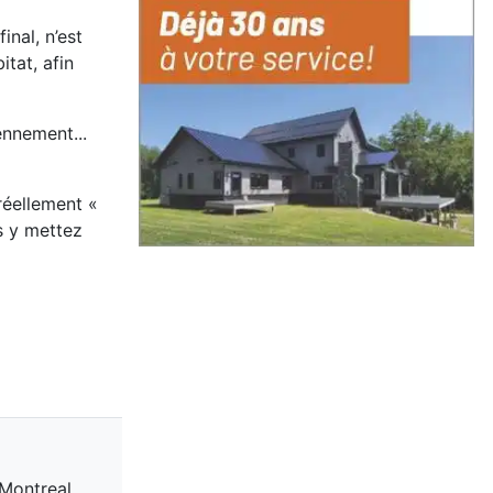
inal, n’est
tat, afin
iennement...
 réellement «
s y mettez
 Montreal