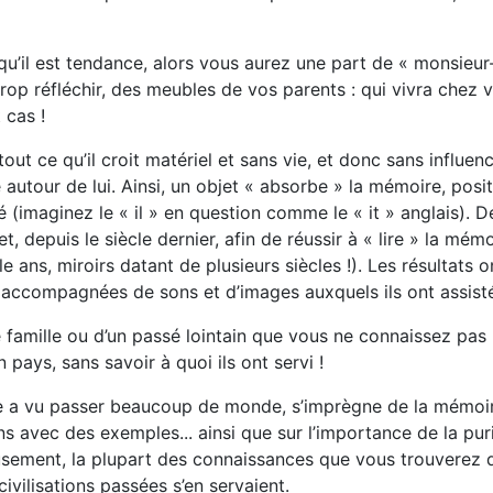
qu’il est tendance, alors vous aurez une part de « monsieur
op réfléchir, des meubles de vos parents : qui vivra chez 
 cas !
ut ce qu’il croit matériel et sans vie, et donc sans influenc
utour de lui. Ainsi, un objet « absorbe » la mémoire, posi
é (imaginez le « il » en question comme le « it » anglais). D
t, depuis le siècle dernier, afin de réussir à « lire » la mémo
e ans, miroirs datant de plusieurs siècles !). Les résultats 
 accompagnées de sons et d’images auxquels ils ont assist
e famille ou d’un passé lointain que vous ne connaissez pas 
 pays, sans savoir à quoi ils ont servi !
 elle a vu passer beaucoup de monde, s’imprègne de la mémoi
 avec des exemples... ainsi que sur l’importance de la puri
eusement, la plupart des connaissances que vous trouverez 
civilisations passées s’en servaient.