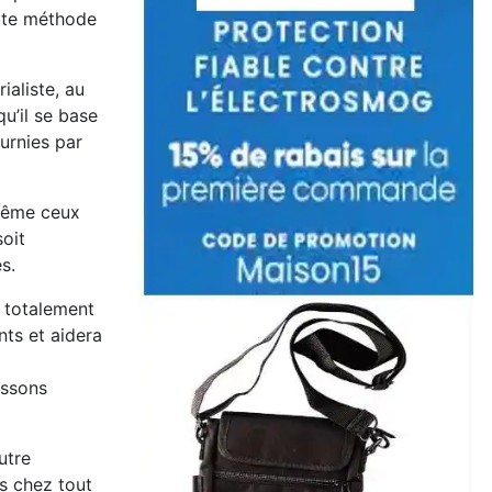
ette méthode
ialiste, au
u’il se base
ournies par
 même ceux
soit
s.
 totalement
nts et aidera
issons
utre
s chez tout