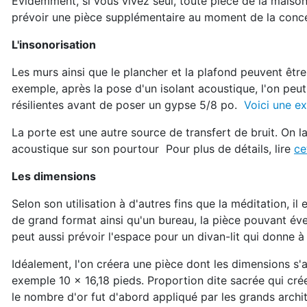
Évidemment, si vous vivez seul, toute pièce de la maison o
prévoir une pièce supplémentaire au moment de la concep
L'insonorisation
Les murs ainsi que le plancher et la plafond peuvent être
exemple, après la pose d'un isolant acoustique, l'on peut
résilientes avant de poser un gypse 5/8 po.
Voici une ex
La porte est une autre source de transfert de bruit. On l
acoustique sur son pourtour Pour plus de détails, lire
ce
Les dimensions
Selon son utilisation à d'autres fins que la méditation, il
de grand format ainsi qu'un bureau, la pièce pouvant év
peut aussi prévoir l'espace pour un divan-lit qui donne à la
Idéalement, l'on créera une pièce dont les dimensions s'
exemple 10 x 16,18 pieds. Proportion dite sacrée qui cr
le nombre d'or fut d'abord appliqué par les grands archi