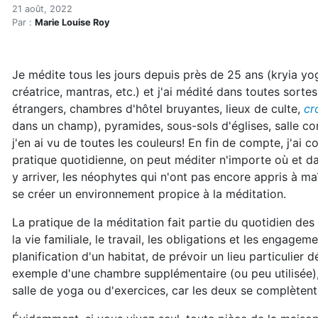
Un lieu pour méditer en pa
Accueil
21 août, 2022
Par :
Marie Louise Roy
Articles
Développement personnel
Un lieu pour méditer en paix
Je médite tous les jours depuis près de 25 ans (kryia yo
créatrice, mantras, etc.) et j'ai médité dans toutes sortes
étrangers, chambres d'hôtel bruyantes, lieux de culte,
cr
dans un champ), pyramides, sous-sols d'églises, salle com
j'en ai vu de toutes les couleurs! En fin de compte, j'ai 
pratique quotidienne, on peut méditer n'importe où et da
y arriver, les néophytes qui n'ont pas encore appris à ma
se créer un environnement propice à la méditation.
La pratique de la méditation fait partie du quotidien des
la vie familiale, le travail, les obligations et les engagem
planification d'un habitat, de prévoir un lieu particulier d
exemple d'une chambre supplémentaire (ou peu utilisée)
salle de yoga ou d'exercices, car les deux se complètent 