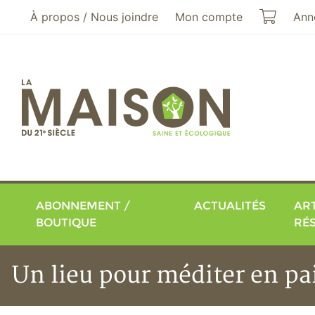
Aller au menu principal
Aller au contenu principal
Mon pa
À propos / Nous joindre
Mon compte
Ann
ABONNEMENT /
ACTUALITÉS
ART
BOUTIQUE
RÉ
Un lieu pour méditer en pa