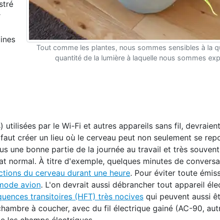
stré
r
aines
Tout comme les plantes, nous sommes sensibles à la qua
quantité de la lumière à laquelle nous sommes ex
tilisées par le Wi-Fi et autres appareils sans fil, devraient
s faut créer un lieu où le cerveau peut non seulement se rep
 une bonne partie de la journée au travail et très souvent
tat normal. À titre d'exemple, quelques minutes de convers
nctions du cerveau durant une heure
. Pour éviter toute émiss
mode avion
. L'on devrait aussi débrancher tout appareil él
quences transitoires (HFT) très nocives
qui peuvent aussi ê
hambre à coucher, avec du fil électrique gainé (AC-90, aut