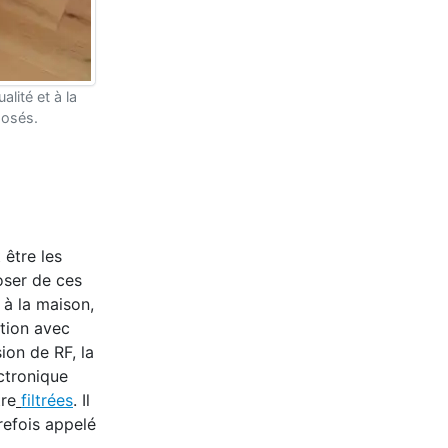
lité et à la
posés.
 être les
oser de ces
 à la maison,
ation avec
ion de RF, la
ectronique
tre
filtrées
. Il
refois appelé