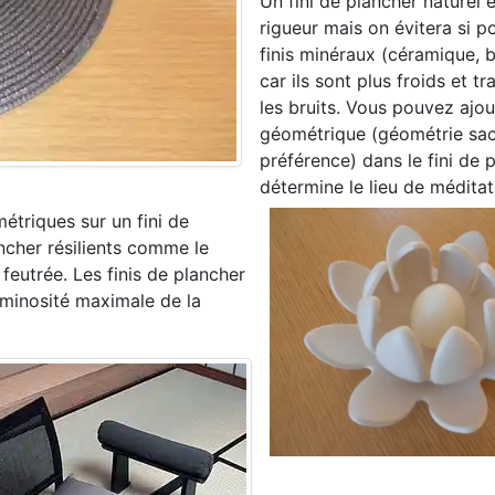
Un fini de plancher naturel 
rigueur mais on évitera si po
finis minéraux (céramique, b
car ils sont plus froids et t
les bruits. Vous pouvez ajou
géométrique (géométrie sa
préférence) dans le fini de 
détermine le lieu de méditat
étriques sur un fini de
ncher résilients comme le
feutrée. Les finis de plancher
luminosité maximale de la