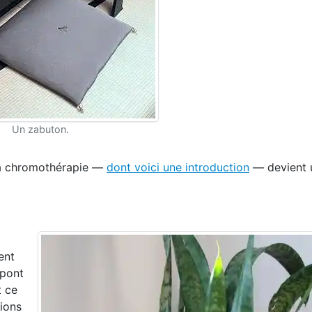
Un zabuton.
 la chromothérapie —
dont voici une introduction
— devient u
ent
 pont
t ce
ions