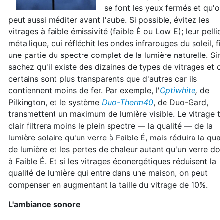
se font les yeux fermés et qu'
peut aussi méditer avant l'aube. Si possible, évitez les
vitrages à faible émissivité (faible É ou Low E); leur pelli
métallique, qui réfléchit les ondes infrarouges du soleil, fi
une partie du spectre complet de la lumière naturelle. Si
sachez qu'il existe des dizaines de types de vitrages et 
certains sont plus transparents que d'autres car ils
contiennent moins de fer. Par exemple, l'
Optiwhite
,
de
Pilkington, et le système
Duo-Therm40
, de Duo-Gard,
transmettent un maximum de lumière visible. Le vitrage t
clair filtrera moins le plein spectre — la qualité — de la
lumière solaire qu'un verre à Faible É, mais réduira la qua
de lumière et les pertes de chaleur autant qu'un verre d
à Faible É. Et si les vitrages éconergétiques réduisent la
qualité de lumière qui entre dans une maison, on peut
compenser en augmentant la taille du vitrage de 10%.
L'ambiance sonore