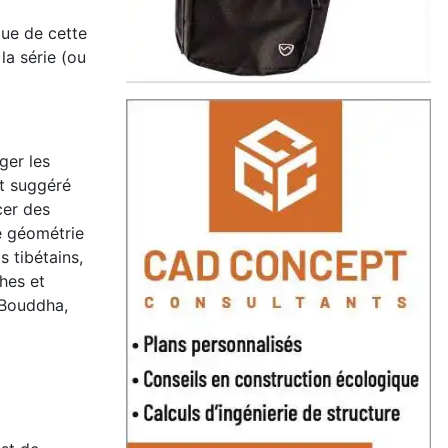
que de cette
la série (ou
ger les
st suggéré
cer des
e géométrie
 tibétains,
ches et
 Bouddha,