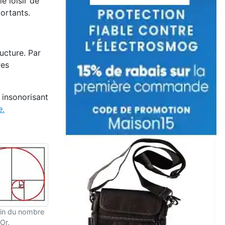
e loisir de
ortants.
ucture. Par
res
 insonorisant
e
.
in du nombre
Or.