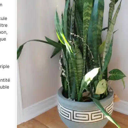
on
cule
ltre
non,
que
riple
ntité
ouble