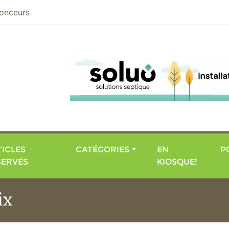
nier
onceurs
ICLES
CATÉGORIES
EN
P
SERVÉS
KIOSQUE!
ix