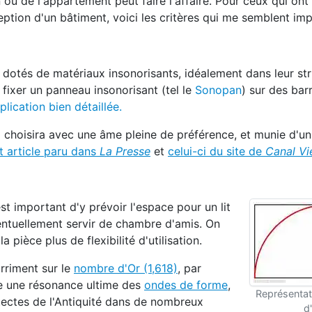
u de l'appartement peut faire l'affaire. Pour ceux qui ont l
tion d'un bâtiment, voici les critères qui me semblent imp
 dotés de matériaux insonorisants, idéalement dans leur str
 fixer un panneau insonorisant (tel le
Sonopan
) sur des bar
plication bien détaillée.
a choisira avec une âme pleine de préférence, et munie d'un
t article paru dans
La Presse
et
celui-ci du site de
Canal Vi
 est important d'y prévoir l'espace pour un lit
entuellement servir de chambre d'amis. On
 pièce plus de flexibilité d'utilisation.
arriment sur le
nombre d'Or (1,618)
, par
ée une résonance ultime des
ondes de forme
,
Représentat
tectes de l'Antiquité dans de nombreux
d'