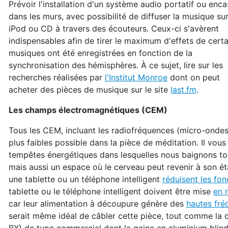
Prévoir l'installation d'un système audio portatif ou enca
dans les murs, avec possibilité de diffuser la musique su
iPod ou CD à travers des écouteurs. Ceux-ci s'avèrent
indispensables afin de tirer le maximum d'effets de cert
musiques ont été enregistrées en fonction de la
synchronisation des hémisphères. À ce sujet, lire sur les
recherches réalisées par
l'Institut Monroe
dont on peut
acheter des pièces de musique sur le site
last.fm
.
Les c
hamps électromagnétiques (CEM)
Tous les CEM, incluant les radiofréquences (micro-ondes) u
plus faibles possible dans la pièce de méditation. Il vou
tempêtes énergétiques dans lesquelles nous baignons tous
mais aussi un espace où le cerveau peut revenir à son é
une tablette ou un téléphone intelligent
réduisent les fo
tablette ou le téléphone intelligent doivent être mise
en 
car leur alimentation à découpure génère des
hautes fré
serait même idéal de câbler cette pièce, tout comme la c