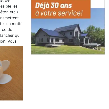
est de
ssible les
éton etc.)
ransmettent
ter un motif
crée de
plancher qui
ion. Vous