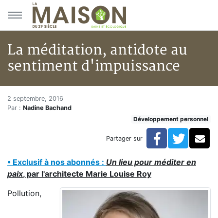
Aller au menu principal
Aller au contenu principal
La méditation, antidote au
sentiment d'impuissance
La méditation, antidote au se
Accueil
2 septembre, 2016
Par :
Nadine Bachand
Articles
Développement personnel
Développement personnel
La méditation, antidote au sentiment d'impuissance
Facebook
Twitte
Co
Partager sur
•
E
xclusif à nos abonnés :
Un lieu pour méditer en
paix
, par l'architecte Marie Louise Roy
Pollution,