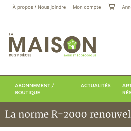
Aller au menu principal
Aller au contenu principal
Mon pa
À propos / Nous joindre
Mon compte
Ann
ABONNEMENT /
ACTUALITÉS
ART
BOUTIQUE
RÉ
La norme R-2000 renouvel