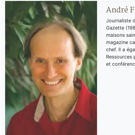
André F
Journaliste 
Gazette (198
maisons sain
magazine can
chef. Il a é
Ressources p
et conférenc