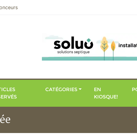
nier
onceurs
ICLES
CATÉGORIES
EN
P
SERVÉS
KIOSQUE!
ée