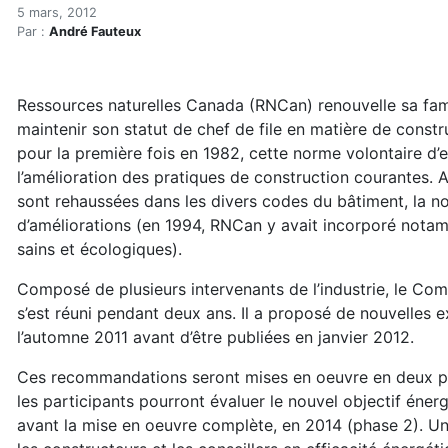
La norme R-2000 renouvel
Accueil
5 mars, 2012
Par :
André Fauteux
Articles
Construction verte
Enveloppe du bâtiment
Ressources naturelles Canada (RNCan) renouvelle sa fa
La norme R-2000 renouvelée
maintenir son statut de chef de file en matière de constr
pour la première fois en 1982, cette norme volontaire d
l’amélioration des pratiques de construction courantes. A
sont rehaussées dans les divers codes du bâtiment, la no
d’améliorations (en 1994, RNCan y avait incorporé nota
sains et écologiques).
Composé de plusieurs intervenants de l’industrie, le Co
s’est réuni pendant deux ans. Il a proposé de nouvelles e
l’automne 2011 avant d’être publiées en janvier 2012.
Ces recommandations seront mises en oeuvre en deux p
les participants pourront évaluer le nouvel objectif éner
avant la mise en oeuvre complète, en 2014 (phase 2). U