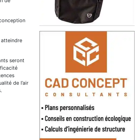
in de
 conception
 atteindre
ants seront
ficacité
igences
lité de l’air
.