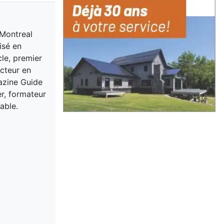
 Montreal
isé en
cle, premier
acteur en
gazine Guide
er, formateur
able.