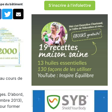
ppe du bâtiment
S'inscrire à l'infolettre
Facebook
Twitter
Courriel
 au cours de
es. D’abord,
cembre 2013),
pour former