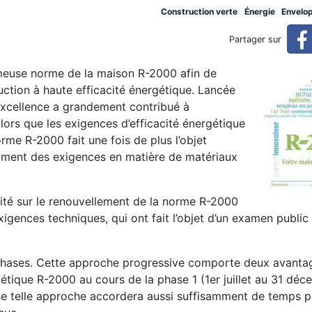
ée
Construction verte
Énergie
Envelo
Partager sur
meuse norme de la maison R-2000 afin de
uction à haute efficacité énergétique. Lancée
’excellence a grandement contribué à
lors que les exigences d’efficacité énergétique
rme R-2000 fait une fois de plus l’objet
mment des exigences en matière de matériaux
mité sur le renouvellement de la norme R-2000
xigences techniques, qui ont fait l’objet d’un examen public
hases. Cette approche progressive comporte deux avantag
gétique R-2000 au cours de la phase 1 (1er juillet au 31 dé
ne telle approche accordera aussi suffisamment de temps 