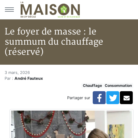
Aller au menu principal
Aller au contenu principal
Le foyer de masse : le
summum du chauffage
(réservé)
Le foyer de masse : le summum
Accueil
3 mars, 2026
Par :
André Fauteux
Articles
Chauffage
Consommation
Chauffage
Le foyer de masse : le summum du chauffage (réserv
Facebook
Twitte
Co
Partager sur