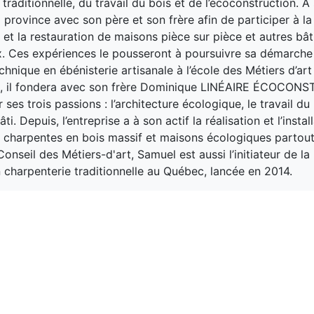
traditionnelle, du travail du bois et de l’écoconstruction. À
a province avec son père et son frère afin de participer à la
 et la restauration de maisons pièce sur pièce et autres bâ
. Ces expériences le pousseront à poursuivre sa démarche
chnique en ébénisterie artisanale à l’école des Métiers d’ar
5, il fondera avec son frère Dominique LINÉAIRE ÉCOCON
r ses trois passions : l’architecture écologique, le travail du 
ti. Depuis, l’entreprise a à son actif la réalisation et l’instal
 charpentes en bois massif et maisons écologiques partou
nseil des Métiers-d'art, Samuel est aussi l’initiateur de la
 charpenterie traditionnelle au Québec, lancée en 2014.