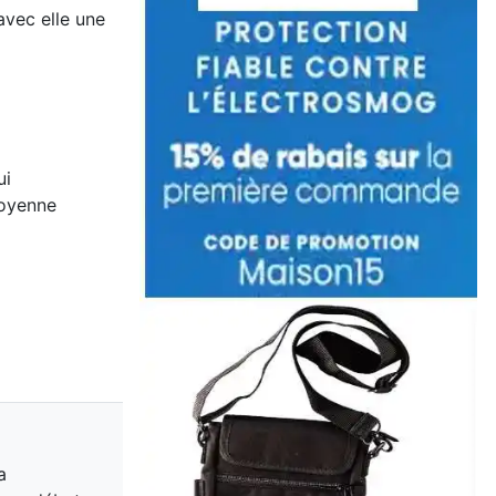
avec elle une
ui
toyenne
a