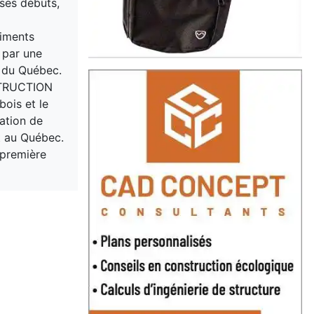
 ses débuts,
timents
 par une
t du Québec.
STRUCTION
bois et le
lation de
t au Québec.
 première