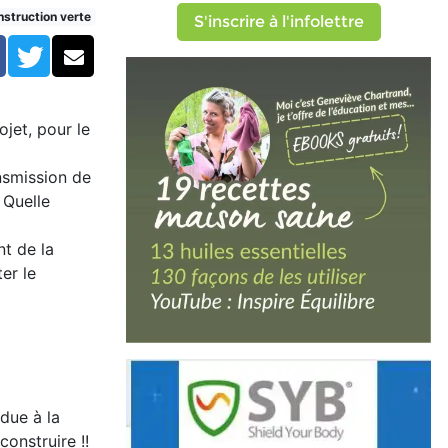
struction verte
S'inscrire à l'infolettre
Facebook
Twitter
Courriel
ojet, pour le
nsmission de
 Quelle
nt de la
er le
due à la
construire !!