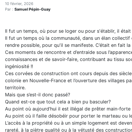
Le droit de corvée
Accueil
10 février, 2026
Par :
Samuel Pépin-Guay
Articles
Construction verte
Enveloppe du bâtiment
Il fut un temps, où pour se loger ou pour s'établir, il était
Le droit de corvée
Il fut un temps où la communauté, dans un élan collectif d
rendre possible, pour qu'il se manifeste. C’était en fait la
Ces moments de rencontre et d’entraide sous l’apparence 
connaissances et de savoir-faire, contribuant au tissu so
ingéniosité !!
Ces corvées de construction ont cours depuis des siècles
colonie en Nouvelle-France et l’ouverture des villages par
territoire.
Mais que s’est-il donc passé?
Quand est-ce que tout cela a bien pu basculer?
Au point où aujourd’hui il est illégal de prêter main-fort
Au point où il faille désobéir pour porter le marteau ou l
L’accès à la propriété ou à un simple logement est deven
rareté, à la piètre qualité ou à la vétusté des constructi