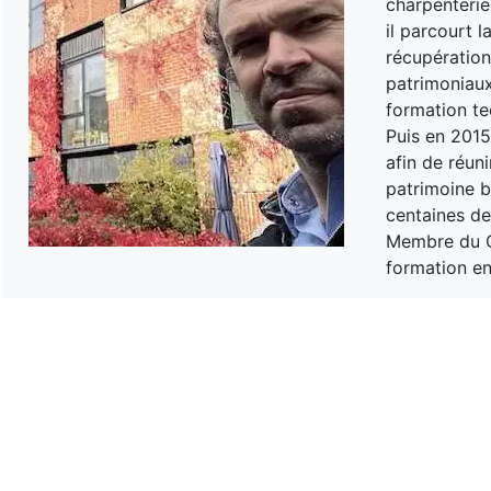
charpenterie 
il parcourt l
récupération
patrimoniaux
formation te
Puis en 201
afin de réuni
patrimoine bâ
centaines de
Membre du Co
formation en