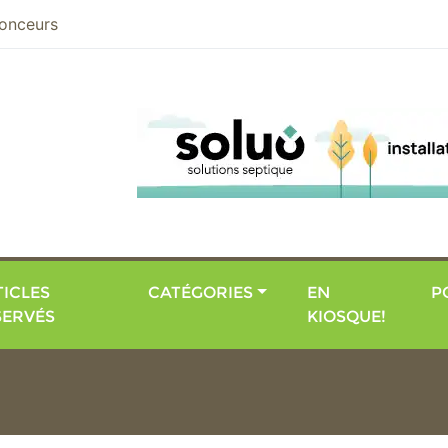
nier
onceurs
ICLES
CATÉGORIES
EN
P
SERVÉS
KIOSQUE!