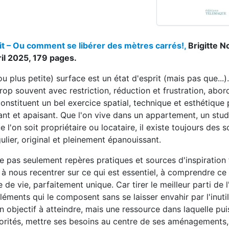
tit – Ou comment se libérer des mètres carrés!,
Brigitte N
ril 2025, 179 pages.
u plus petite) surface est un état d'esprit (mais pas que...).
op souvent avec restriction, réduction et frustration, abor
constituent un bel exercice spatial, technique et esthétique
nt et apaisant. Que l'on vive dans un appartement, un stud
l'on soit propriétaire ou locataire, il existe toujours des s
gulier, original et pleinement épanouissant.
 pas seulement repères pratiques et sources d'inspiration 
 à nous recentrer sur ce qui est essentiel, à comprendre ce 
 de vie, parfaitement unique. Car tirer le meilleur parti de 
éléments qui le composent sans se laisser envahir par l'inuti
un objectif à atteindre, mais une ressource dans laquelle pui
 priorités, mettre ses besoins au centre de ses aménagements,