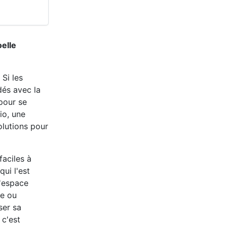
oelle
 Si les
dés avec la
 pour se
io, une
olutions pour
faciles à
qui l'est
l'espace
le ou
ser sa
 c'est