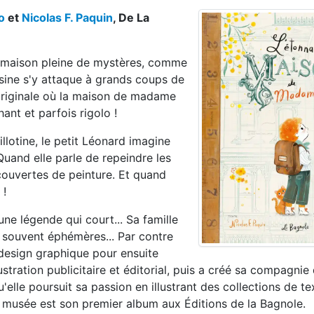
o
et
Nicolas F. Paquin
, De La
ne maison pleine de mystères, comme
sine s'y attaque à grands coups de
 originale où la maison de madame
ant et parfois rigolo !
lotine, le petit Léonard imagine
Quand elle parle de repeindre les
couvertes de peinture. Et quand
 !
ne légende qui court... Sa famille
 souvent éphémères... Par contre
e design graphique pour ensuite
llustration publicitaire et éditorial, puis a créé sa compagni
elle poursuit sa passion en illustrant des collections de tex
du musée est son premier album aux Éditions de la Bagnole.