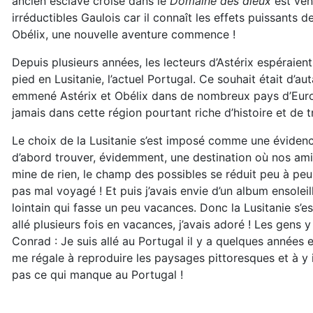
ancien esclave croisé dans le
Domaine des dieux
est ven
irréductibles Gaulois car il connaît les effets puissants 
Obélix, une nouvelle aventure commence !
Depuis plusieurs années, les lecteurs d’Astérix espéraient
pied en Lusitanie, l’actuel Portugal. Ce souhait était d’aut
emmené Astérix et Obélix dans de nombreux pays d’Euro
jamais dans cette région pourtant riche d’histoire et de t
Le choix de la Lusitanie s’est imposé comme une évidence,
d’abord trouver, évidemment, une destination où nos amis
mine de rien, le champ des possibles se réduit peu à pe
pas mal voyagé ! Et puis j’avais envie d’un album ensolei
lointain qui fasse un peu vacances. Donc la Lusitanie s’es
allé plusieurs fois en vacances, j’avais adoré ! Les gens y
Conrad : Je suis allé au Portugal il y a quelques années
me régale à reproduire les paysages pittoresques et à y in
pas ce qui manque au Portugal !