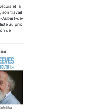
bécois et la
 son travail
pe-Aubert-de-
iste au prix
son de