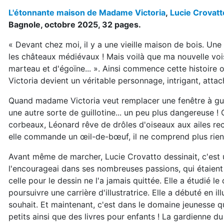
L'étonnante maison de Madame Victoria
,
Lucie Crovatt
Bagnole, octobre 2025, 32 pages.
« Devant chez moi, il y a une vieille maison de bois. U
les châteaux médiévaux ! Mais voilà que ma nouvelle voi
marteau et d'égoïne... ». Ainsi commence cette histoire
Victoria devient un véritable personnage, intrigant, attach
Quand madame Victoria veut remplacer une fenêtre à guil
une autre sorte de guillotine... un peu plus dangereuse ! 
corbeaux, Léonard rêve de drôles d'oiseaux aux ailes re
elle commande un œil-de-bœuf, il ne comprend plus rien
Avant même de marcher, Lucie Crovatto dessinait, c'est u
l'encourageai dans ses nombreuses passions, qui étaient
celle pour le dessin ne l'a jamais quittée. Elle a étudié l
poursuivre une carrière d'illustratrice. Elle a débuté en i
souhait. Et maintenant, c'est dans le domaine jeunesse qu'
petits ainsi que des livres pour enfants ! La gardienne 