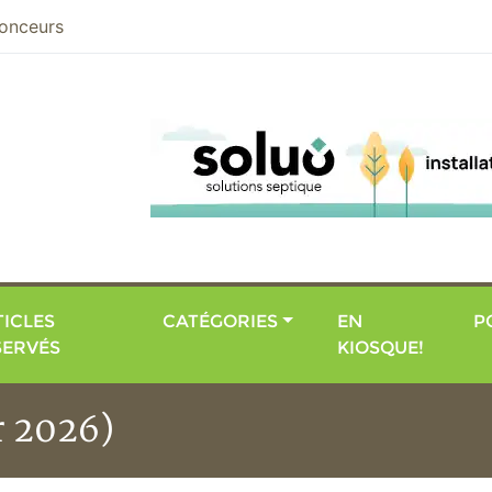
nier
onceurs
ICLES
CATÉGORIES
EN
P
SERVÉS
KIOSQUE!
r 2026)