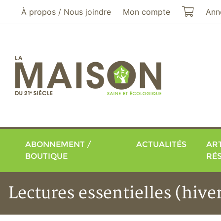
Aller au menu principal
Aller au contenu principal
Mon pa
À propos / Nous joindre
Mon compte
Ann
ABONNEMENT /
ACTUALITÉS
ART
BOUTIQUE
RÉ
Lectures essentielles (hive