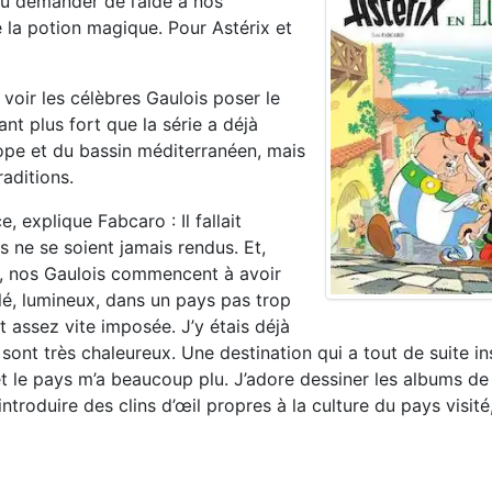
u demander de l’aide à nos
de la potion magique. Pour Astérix et
 voir les célèbres Gaulois poser le
ant plus fort que la série a déjà
pe et du bassin méditerranéen, mais
raditions.
 explique Fabcaro : Il fallait
 ne se soient jamais rendus. Et,
u, nos Gaulois commencent à avoir
llé, lumineux, dans un pays pas trop
t assez vite imposée. J’y étais déjà
 sont très chaleureux. Une destination qui a tout de suite in
 et le pays m’a beaucoup plu. J’adore dessiner les albums d
troduire des clins d’œil propres à la culture du pays visité,