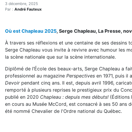
Lectures essentielles (hive
Accueil
3 décembre, 2025
Par :
André Fauteux
Articles
Lectures
Développement personnel
Où est Chapleau 2025
, Serge Chapleau, La Presse, n
Lectures essentielles (hiver 2026)
À travers ses réflexions et une centaine de ses dessins t
Serge Chapleau vous invite à revivre avec humour les mo
la scène nationale que sur la scène internationale.
Diplômé de l’École des beaux-arts, Serge Chapleau a fai
professionnel au magazine
Perspectives
en 1971, puis il 
Devoir
pendant cinq ans. Il est, depuis avril 1996, carica
remporté à plusieurs reprises le prestigieux prix du Con
publié en 2020
Chapleau : depuis mes débuts!
(Éditions 
en cours au Musée McCord, est consacré à ses 50 ans de
été nommé Chevalier de l'Ordre national du Québec.