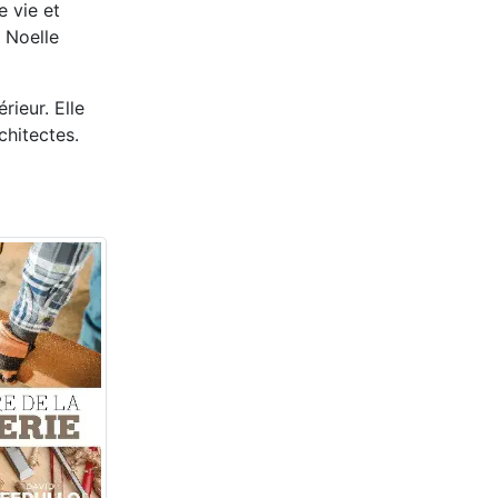
e vie et
e Noelle
rieur. Elle
chitectes.