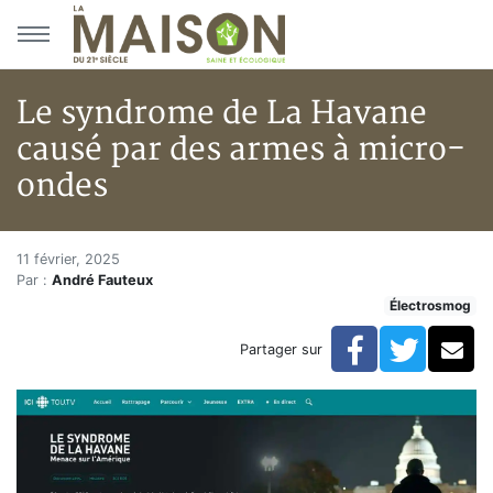
Aller au menu principal
Aller au contenu principal
Le syndrome de La Havane
causé par des armes à micro-
ondes
Le syndrome de La Havane cau
Accueil
11 février, 2025
Par :
André Fauteux
Articles
Électrosmog
Électrosmog
Le syndrome de La Havane causé par des armes à mi
Facebook
Twitte
Co
Partager sur