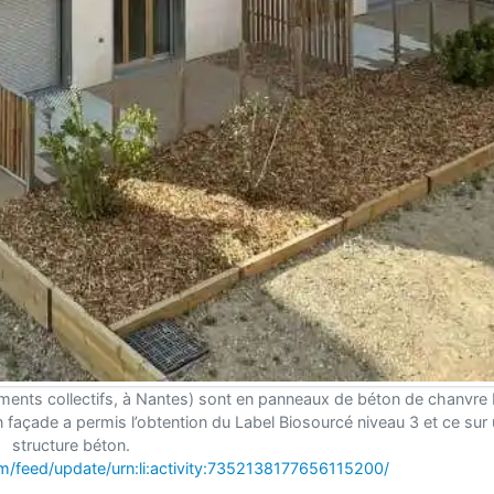
ogements collectifs, à Nantes) sont en panneaux de béton de chanv
n façade a permis l’obtention du Label Biosourcé niveau 3 et ce sur
structure béton.
m/feed/update/urn:li:activity:7352138177656115200/