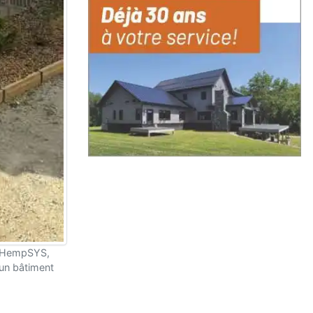
re HempSYS,
 un bâtiment