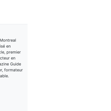
 Montreal
isé en
cle, premier
acteur en
gazine Guide
er, formateur
able.