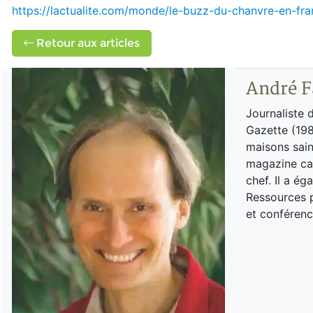
https://lactualite.com/monde/le-buzz-du-chanvre-en-fra
Retour aux articles
André F
Journaliste 
Gazette (198
maisons sain
magazine can
chef. Il a é
Ressources p
et conférenc