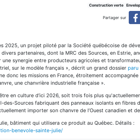
se de béton de chanvre
Construction verte
Envelo
Partager sur
ès 2025, un projet piloté par la Société québécoise de dé
c divers partenaires, dont la MRC des Sources, en Estrie, an
er une synergie entre producteurs agricoles et transformateu
riel, sur le modèle français », décrit un grand dossier
paru 
îne donc les missions en France, étroitement accompagnée
vre, une chanvrière industrielle française ».
re en culture d’ici 2026, soit trois fois plus qu'actuelleme
Val-des-Sources fabriquant des panneaux isolants en fibres 
actuellement importer son chanvre de l’Ouest canadien et de
ie, bâtiment qui utilisera ce produit au Québec. Détails :
ion-benevole-sainte-julie/