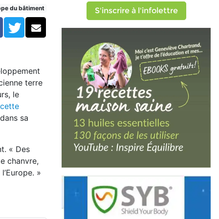
ppe du bâtiment
S'inscrire à l'infolettre
Facebook
Twitter
Courriel
veloppement
cienne terre
rs, le
cette
 dans sa
nt. « Des
de chanvre,
 l’Europe. »