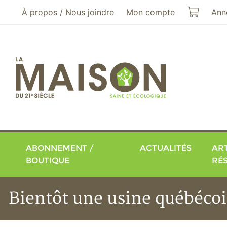
Aller au menu principal
Aller au contenu principal
Mon pa
À propos / Nous joindre
Mon compte
Ann
ABONNEMENT /
ACTUALITÉS
ART
BOUTIQUE
RÉ
Bientôt une usine québécoi