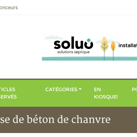
nier
onceurs
ICLES
CATÉGORIES
EN
P
SERVÉS
KIOSQUE!
se de béton de chanvre