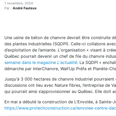
Bientôt une usine québécoi
Accueil
1 novembre, 2024
Par :
André Fauteux
Articles
Construction verte
Enveloppe du bâtiment
Bientôt une usine québécoise de béton de chanvre
Une usine de béton de chanvre devrait être construite d
des plantes industrielles (SQDPI). Celle-ci collabore ave
d’exploitation de l’amiante. L'organisation « visant à cré
Québec pourrait devenir un chef de file du chanvre indust
semaine dans le magazine
L'actualité
. La SQDPI « encha
démarche par InterChanvre, Wall’Up Préfa et Planète-Chan
Jusqu'à 3 000 hectares de chanvre industriel pourraient êt
discussions ont lieu avec Nature fibres, l’entreprise de 
qui pourrait ainsi s’approvisionner au Québec. Elle doit 
En mai a débuté la construction de L'Envolée, à Sainte-Jul
https://www.protechconstruction.ca/lenvolee-centre-dact