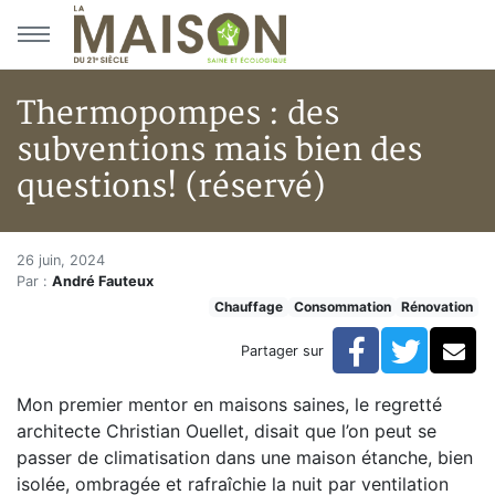
Aller au menu principal
Aller au contenu principal
Thermopompes : des
subventions mais bien des
questions! (réservé)
Thermopompes : des subvention
Accueil
26 juin, 2024
Par :
André Fauteux
Articles
Chauffage
Consommation
Rénovation
Chauffage
Thermopompes : des subventions mais bien des questi
Facebook
Twitte
Co
Partager sur
Mon premier mentor en maisons saines, le regretté
architecte Christian Ouellet, disait que l’on peut se
passer de climatisation dans une maison étanche, bien
isolée, ombragée et rafraîchie la nuit par ventilation