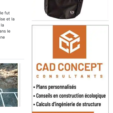
le fut
se et la
 la
ans le
ine