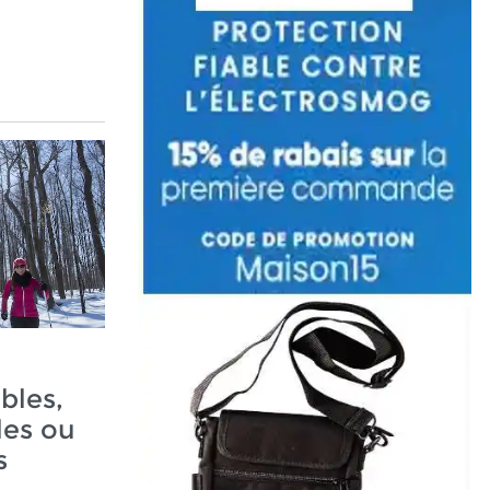
ables,
les ou
s