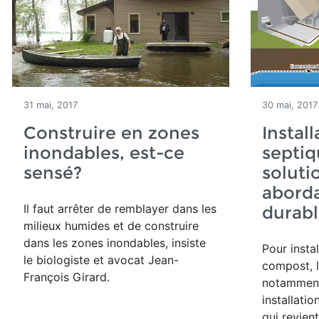
31 mai, 2017
30 mai, 2017
Construire en zones
Install
inondables, est-ce
septiq
sensé?
soluti
aborda
Il faut arrêter de remblayer dans les
durabl
milieux humides et de construire
dans les zones inondables, insiste
Pour instal
le biologiste et avocat Jean-
compost, l
François Girard.
notamment
installatio
qui revien