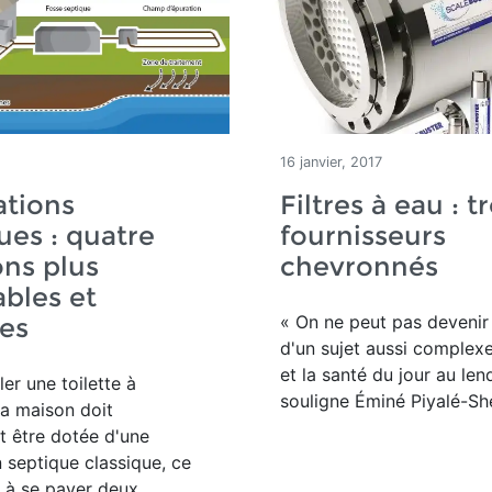
16 janvier, 2017
ations
Filtres à eau : tr
ues : quatre
fournisseurs
ons plus
chevronnés
bles et
« On ne peut pas devenir
es
d'un sujet aussi complexe
et la santé du jour au le
ler une toilette à
souligne Éminé Piyalé-Sh
a maison doit
 être dotée d'une
n septique classique, ce
t à se payer deux