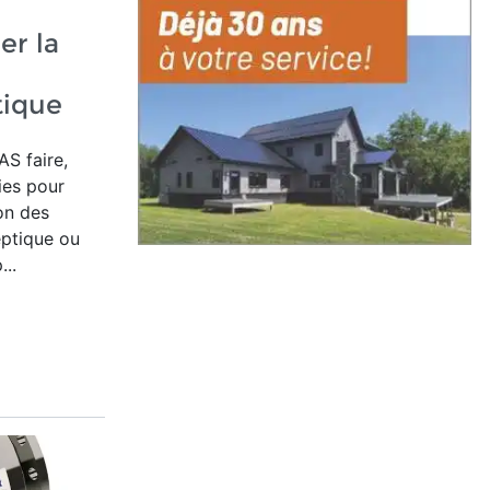
r la
tique
AS faire,
ries pour
on des
eptique ou
..