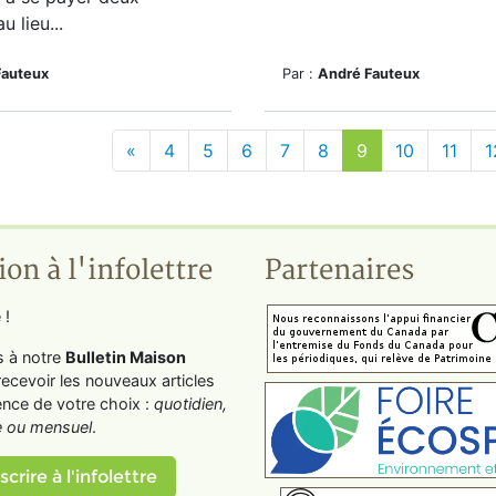
 lieu...
Fauteux
Par :
André Fauteux
«
4
5
6
7
8
9
10
11
1
ion à l'infolettre
Partenaires
 !
s à notre
Bulletin Maison
recevoir les nouveaux articles
ence de votre choix :
quotidien,
 ou mensuel
.
scrire à l'infolettre