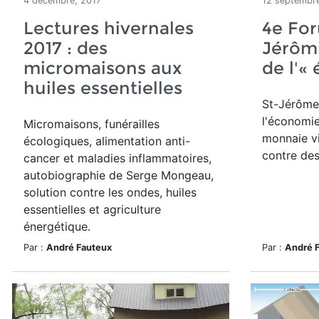
4 décembre, 2017
12 septembre
Lectures hivernales
4e For
2017 : des
Jérôm
micromaisons aux
de l'«
huiles essentielles
St-Jérôme
l'économie
Micromaisons, funérailles
monnaie vi
écologiques, alimentation anti-
contre des
cancer et maladies inflammatoires,
autobiographie de Serge Mongeau,
solution contre les ondes, huiles
essentielles et agriculture
énergétique.
Par :
André Fauteux
Par :
André 