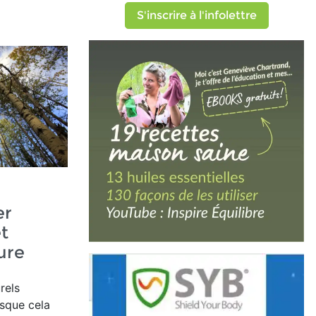
S'inscrire à l'infolettre
er
t
ure
rels
rsque cela