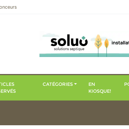
nier
onceurs
ICLES
CATÉGORIES
EN
P
SERVÉS
KIOSQUE!