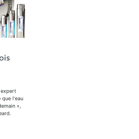
ois
 expert
 que l'eau
ndemain »,
eard.