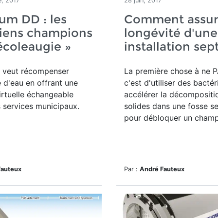
, 2017
28 juin, 2017
um DD : les
Comment assure
iens champions
longévité d'une
 écoleaugie »
installation sep
 veut récompenser
La première chose à ne P
 d'eau en offrant une
c'est d'utiliser des bacté
rtuelle échangeable
accélérer la décompositi
 services municipaux.
solides dans une fosse s
pour débloquer un champ.
Fauteux
Par :
André Fauteux