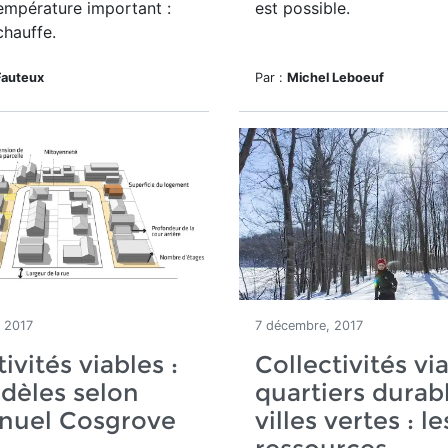
empérature important :
est possible.
chauffe.
Fauteux
Par :
Michel Leboeuf
 2017
7 décembre, 2017
ivités viables :
Collectivités vi
dèles selon
quartiers durab
uel Cosgrove
villes vertes : le