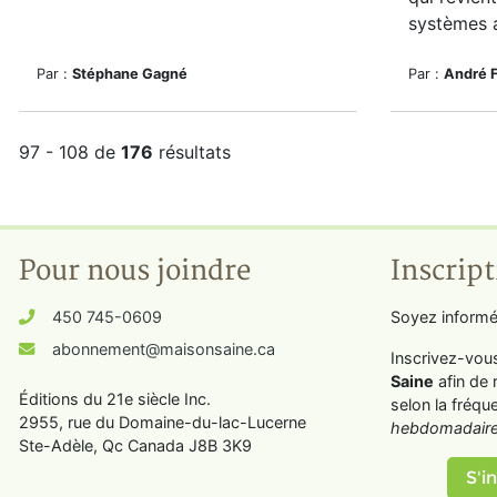
systèmes au
Par :
Stéphane Gagné
Par :
André 
97 - 108 de
176
résultats
Pour nous joindre
Inscript
450 745-0609
Soyez informé
abonnement@maisonsaine.ca
Inscrivez-vou
Saine
afin de 
Éditions du 21e siècle Inc.
selon la fréqu
2955, rue du Domaine-du-lac-Lucerne
hebdomadaire
Ste-Adèle, Qc Canada J8B 3K9
S'in