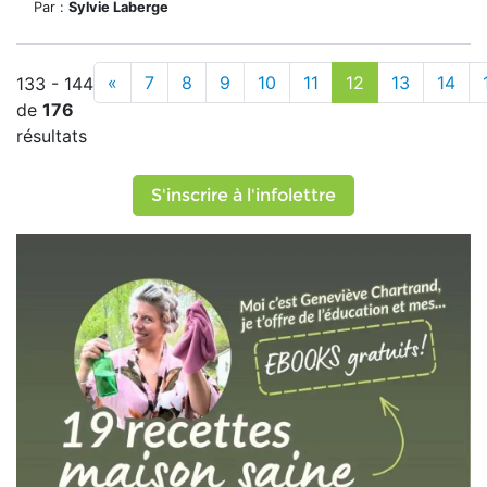
Par :
Sylvie Laberge
«
7
8
9
10
11
12
13
14
133 - 144
de
176
résultats
S'inscrire à l'infolettre