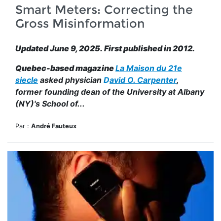
Smart Meters: Correcting the
Gross Misinformation
Updated June 9, 2025. First published in 2012.
Quebec-based magazine
La Maison du 21e
siecle
asked physician
D
avid O. Carpenter
,
former founding dean of the University at Albany
(NY)'s School of...
Par :
André Fauteux