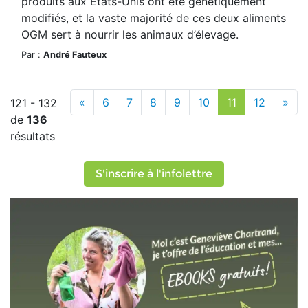
produits aux États-Unis ont été génétiquement
modifiés, et la vaste majorité de ces deux aliments
OGM sert à nourrir les animaux d’élevage.
Par :
André Fauteux
«
6
7
8
9
10
11
12
»
121 - 132
de
136
résultats
S'inscrire à l'infolettre