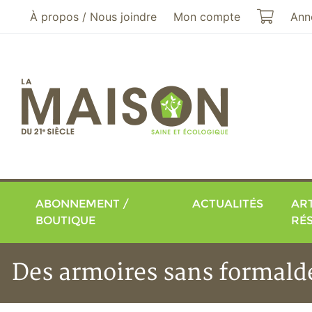
Aller au menu principal
Aller au contenu principal
Mon pa
À propos / Nous joindre
Mon compte
Ann
ABONNEMENT /
ACTUALITÉS
ART
BOUTIQUE
RÉ
Des armoires sans formal