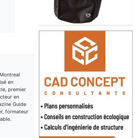
 Montreal
isé en
cle, premier
acteur en
gazine Guide
er, formateur
able.