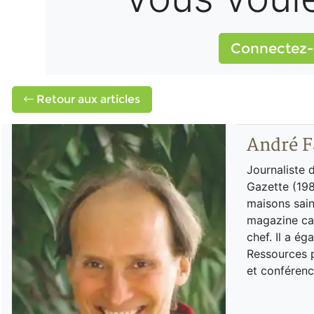
Connectez-
Retour aux articles
André F
Journaliste 
Gazette (198
maisons sain
magazine can
chef. Il a é
Ressources p
et conférenc