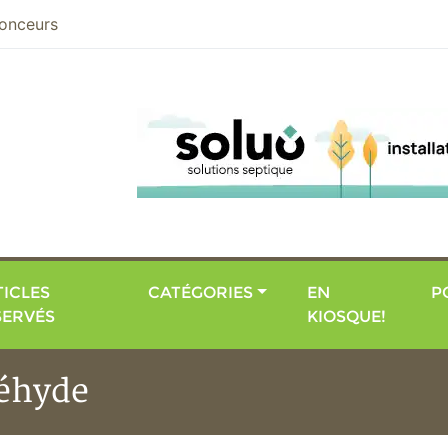
nier
onceurs
ICLES
CATÉGORIES
EN
P
SERVÉS
KIOSQUE!
déhyde