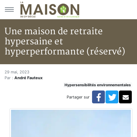
Aller au menu principal
Aller au contenu principal
Une maison de retraite
hypersaine et
hyperperformante (réservé)
Une maison de retraite hypers
Accueil
29 mai, 2023
Par :
André Fauteux
Articles réservés
Hypersensibilités environnementales
Hypersensibilités environnementales
Une maison de retraite hypersaine et hyperperforman
Facebook
Twitte
Co
Partager sur