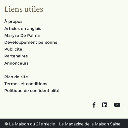
Liens utiles
À propos
Articles en anglais
Maryse De Palma
Développement personnel
Publicité
Partenaires
Annonceurs
Plan de site
Termes et conditions
Politique de confidentialité
Facebook
LinkedIn
You
© La Maison du 21e siècle - Le Magazine de la Maison Saine