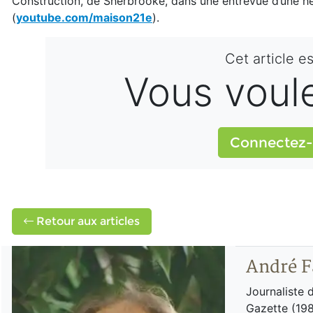
Construction, de Sherbrooke, dans une entrevue d’une heu
(
youtube.com/maison21e
).
Cet article e
Vous voulez
Connectez-
Retour aux articles
André F
Journaliste 
Gazette (198