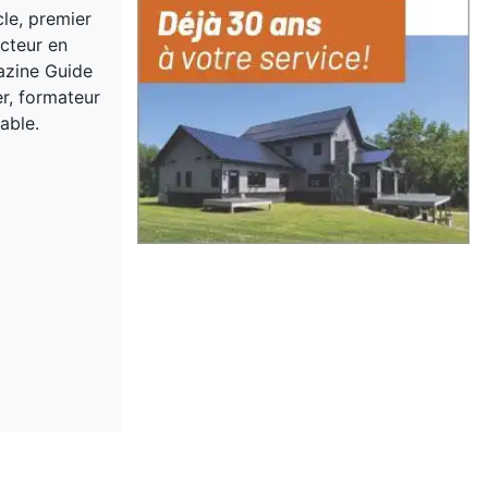
cle, premier
acteur en
gazine Guide
er, formateur
able.