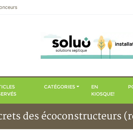
nier
onceurs
ICLES
CATÉGORIES
EN
P
SERVÉS
KIOSQUE!
ecrets des écoconstructeurs (