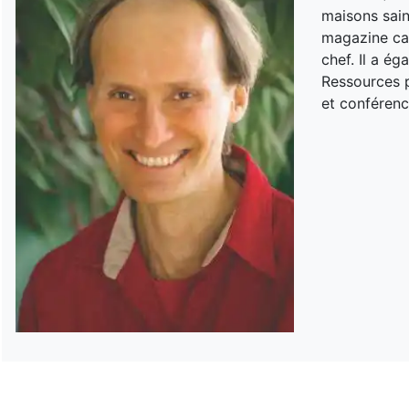
maisons sain
magazine can
chef. Il a é
Ressources p
et conférenc