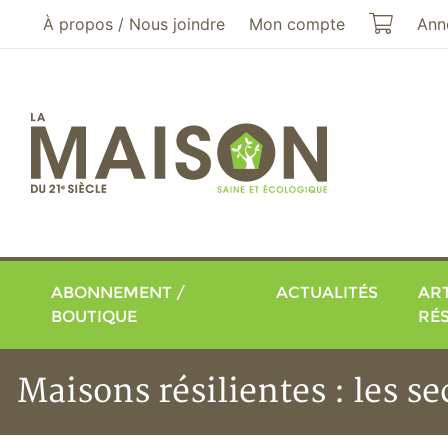
Aller au menu principal
Aller au contenu principal
Mon pa
À propos / Nous joindre
Mon compte
Ann
ABONNEMENT /
ACTUALITÉS
ART
BOUTIQUE
RÉ
Maisons résilientes : les s