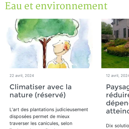
Eau et environnement
Accueil
Articles
Eau et environnement
Eau et environnement
22 avril, 2024
12 avril, 202
Climatiser avec la
Paysa
nature (réservé)
réduir
dépen
L'art des
plantations judicieusement
attein
disposées permet de mieux
traverser les canicules, selon
Dix soluti