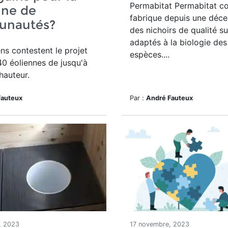
Permabitat
Permabitat co
ine de
fabrique depuis une déce
nautés?
des nichoirs de qualité s
adaptés à la biologie des
ns contestent le projet
espèces....
40 éoliennes de jusqu'à
hauteur.
Fauteux
Par :
André Fauteux
, 2023
17 novembre, 2023