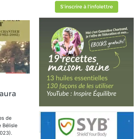
S'inscrire à l'infolettre
'aura
les de
e Bélisle
023).