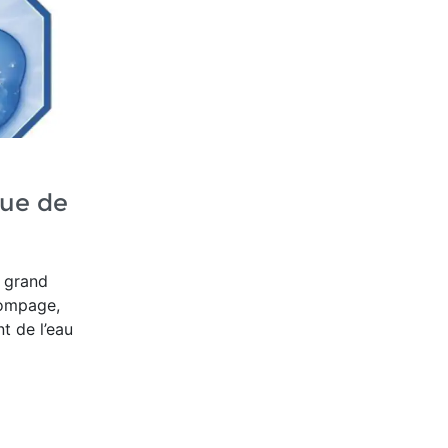
que de
s grand
ompage,
t de l’eau