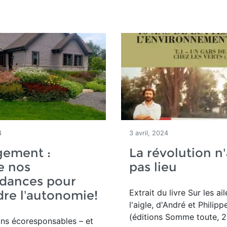
4
3 avril, 2024
gement :
La révolution n
e nos
pas lieu
dances pour
Extrait du livre Sur les ai
dre l’autonomie!
l'aigle, d'André et Philipp
(éditions Somme toute, 2
ons
écoresponsables – et