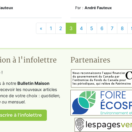
Fauteux
Par :
André Fauteux
«
1
2
3
4
5
6
7
8
ion à l'infolettre
Partenaires
 !
s à notre
Bulletin Maison
recevoir les nouveaux articles
ence de votre choix :
quotidien,
 ou mensuel
.
scrire à l'infolettre