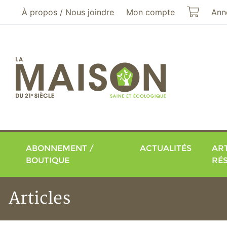
Aller au menu principal
Aller au contenu principal
Mon pa
À propos / Nous joindre
Mon compte
Ann
ABONNEMENT /
ACTUALITÉS
ART
BOUTIQUE
RÉ
Articles