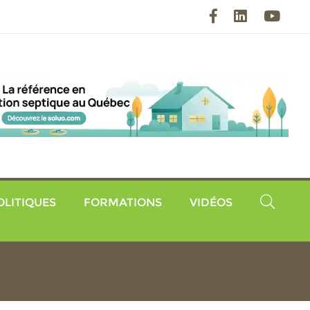
Facebook
LinkedIn
YouT
OLITIQUES
FORMATIONS
VIDÉOS