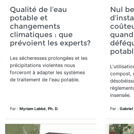
Qualité de l’eau
Nul be
potable et
d’inst
changements
coûte
climatiques : que
quand 
prévoient les experts?
déféqu
potabl
Les sécheresses prolongées et les
précipitations violentes nous
L'utilisati
forceront à adapter les systèmes
compost, 
de
traitement de l'eau potable.
désobéis
règlement
insensée.
Par :
Myriam Labbé, Ph. D.
Par :
Gabriel