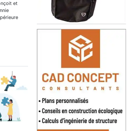
nçoit et
nnie
upérieure