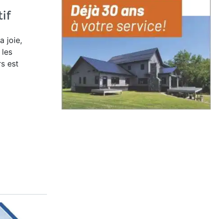
if
a joie,
 les
rs est