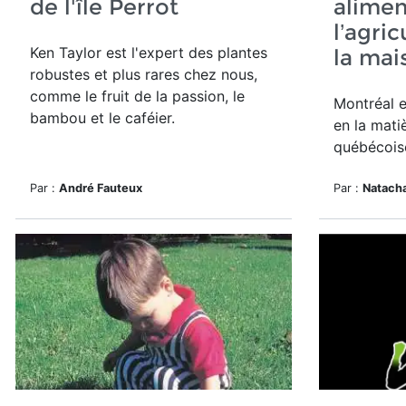
de l'île Perrot
alimen
l’agric
Ken Taylor est l'expert des plantes
la mai
robustes et plus rares chez nous,
comme le fruit de la passion, le
Montréal e
bambou et le caféier
.
en la matiè
québécoise
Par :
André Fauteux
Par :
Natacha