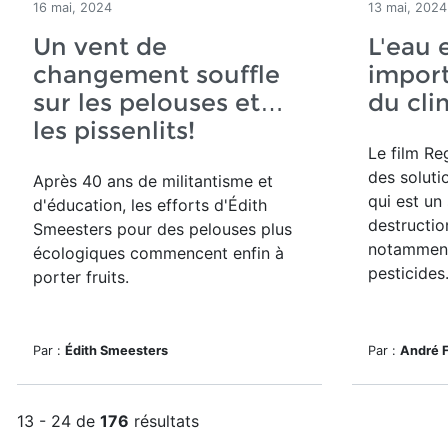
16 mai, 2024
13 mai, 2024
Un vent de
L'eau 
changement souffle
import
sur les pelouses et…
du cli
les pissenlits!
Le film Re
des soluti
Après 40 ans de militantisme et
qui est un
d'éducation, les efforts d'Édith
destructio
Smeesters pour des pelouses plus
notamment 
écologiques commencent enfin à
pesticides
porter fruits.
Par :
Édith Smeesters
Par :
André 
13 - 24 de
176
résultats