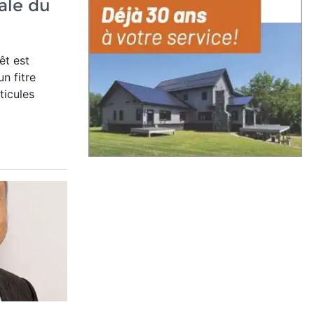
ale du
êt est
n fitre
ticules