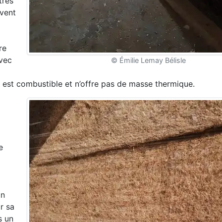
très
ivent
re
avec
© Émilie Lemay Bélisle
 il est combustible et n’offre pas de masse thermique.
e
on
r sa
s un