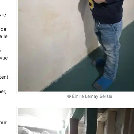
vre
 de
e le
de
evue
tent
er,
© Émilie Lemay Bélisle
mur