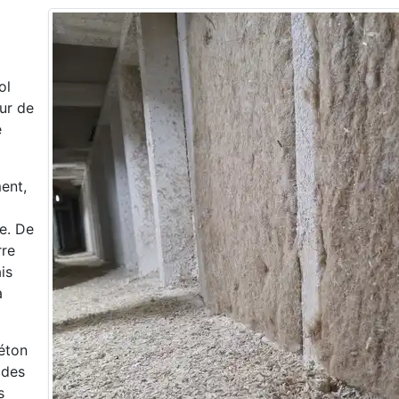
ol
ur de
e
ent,
e. De
rre
is
a
éton
 des
s