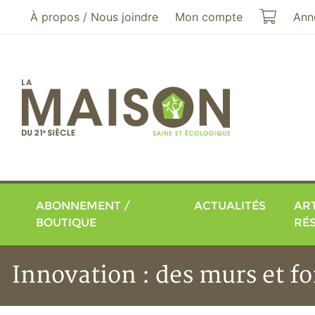
Aller au menu principal
Aller au contenu principal
Mon pa
À propos / Nous joindre
Mon compte
Ann
ABONNEMENT /
ACTUALITÉS
ART
BOUTIQUE
RÉ
Innovation : des murs et f