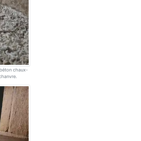
u béton chaux-
 chanvre.