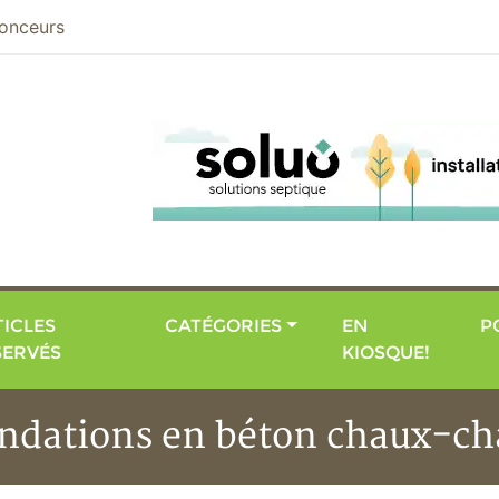
nier
onceurs
ICLES
CATÉGORIES
EN
P
SERVÉS
KIOSQUE!
ondations en béton chaux-ch