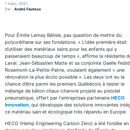
Innovation : des murs et f
Accueil
1 mars, 2021
Par :
André Fauteux
Articles
Bioconstruction
Innovation : des murs et fondations en béton chaux-c
Pour Émilie Lemay Bélisle, pas question de mettre du
polyuréthane sur ses fondations. « L’idée première était
d’utiliser des matériaux sains pour les enfants qui y
passeraient beaucoup de temps », affirme la résidante d
Laval. Jean-Sébastien Matte et sa conjointe Gaelle Fedid
Rosemont–La-Petite-Patrie, voulaient également « une
rénovation la plus écolo possible ». Les deux ont eu la
chance d’être parmi les premiers Québécois à tester le
mélange de béton chaux-chanvre projeté au pistolet
pneumatique, offert par l'entreprises partenaire
HECO
Innovation
, qui développe des solutions innovantes inté
ce matériau sain et écologique très répandu en Europe.
HECO (Hemp Engineering Carbon Zero) a été fondée en