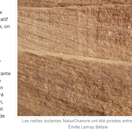
ux
atif
e, on
,
stante
e
on
ré
n,
st
 de
Les nattes isolantes NaturChanvre ont été posées entre
Émilie Lemay Bélisle