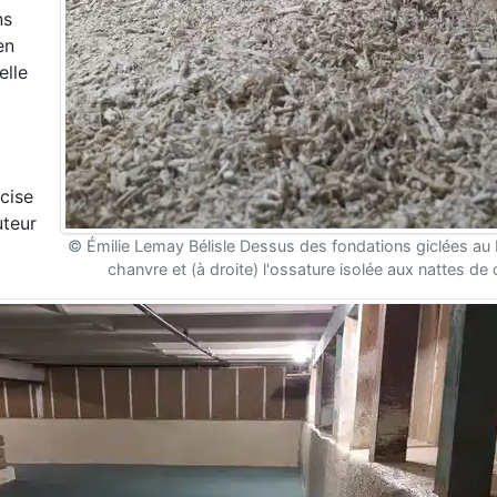
ns
en
elle
écise
uteur
© Émilie Lemay Bélisle Dessus des fondations giclées a
chanvre et (à droite) l'ossature isolée aux nattes de