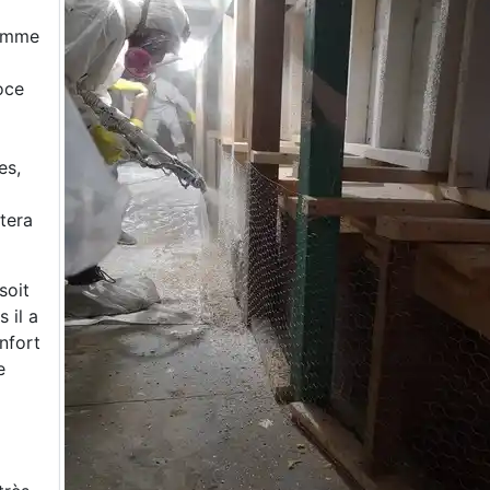
comme
oce
es,
tera
soit
 il a
nfort
e