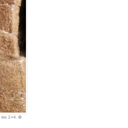
 les 2x4. ©