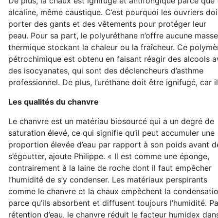
De plus, la chaux est ignifuge et antifongique parce que 
alcaline, même caustique. C’est pourquoi les ouvriers do
porter des gants et des vêtements pour protéger leur
peau. Pour sa part, le polyuréthane n’offre aucune masse
thermique stockant la chaleur ou la fraîcheur. Ce polymè
pétrochimique est obtenu en faisant réagir des alcools 
des isocyanates, qui sont des déclencheurs d’asthme
professionnel. De plus, l’uréthane doit être ignifugé, car
Les qualités du chanvre
Le chanvre est un matériau biosourcé qui a un degré de
saturation élevé, ce qui signifie qu’il peut accumuler une
proportion élevée d’eau par rapport à son poids avant d
s’égoutter, ajoute Philippe. « Il est comme une éponge,
contrairement à la laine de roche dont il faut empêcher
l’humidité de s’y condenser. Les matériaux perspirants
comme le chanvre et la chaux empêchent la condensati
parce qu’ils absorbent et diffusent toujours l’humidité. Pa
rétention d’eau, le chanvre réduit le facteur humidex dan