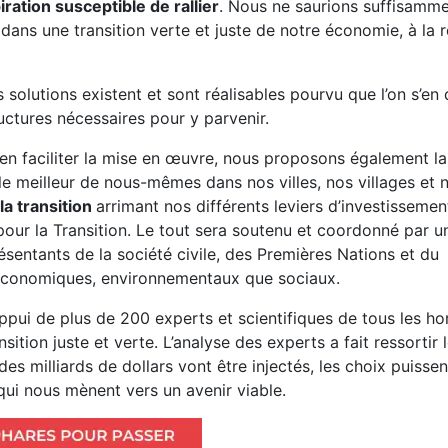
ration susceptible de rallier
. Nous ne saurions suffisammen
dans une transition verte et juste de notre économie, à la 
 solutions existent et sont réalisables pourvu que l’on s’en
uctures nécessaires pour y parvenir.
t en faciliter la mise en œuvre, nous proposons également la
le meilleur de nous-mêmes dans nos villes, nos villages et 
la transition
arrimant nos différents leviers d’investissement
 pour la Transition. Le tout sera soutenu et coordonné par 
résentants de la société civile, des Premières Nations et du
nt économiques, environnementaux que sociaux.
appui de plus de 200 experts et scientifiques de tous les ho
sition juste et verte. L’analyse des experts a fait ressortir 
 milliards de dollars vont être injectés, les choix puissent
s qui nous mènent vers un avenir viable.