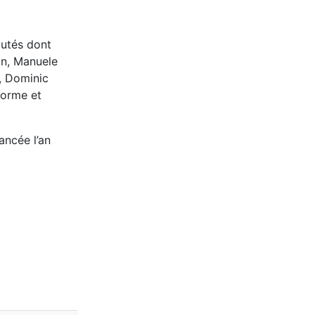
putés dont
in, Manuele
é, Dominic
lorme et
ancée l’an