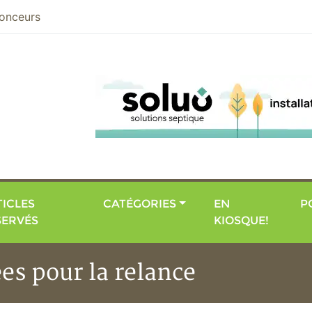
nier
onceurs
ICLES
CATÉGORIES
EN
P
SERVÉS
KIOSQUE!
es pour la relance