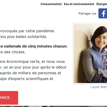
es pour la relance
Consommation
Eau et environnement
Énergie
Partager sur
provoqués par cette pandémie
s plus belles solidarités.
ée nationale de cinq minutes chacun
,
ite des choses.
ance économique verte, et nous vous
»
, un an jour pour jour après le début
auprès de milliers de personnes et
ipe d’experts scientifiques et
Laure Wari