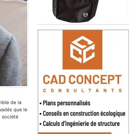
mble de la
adés que le
a société