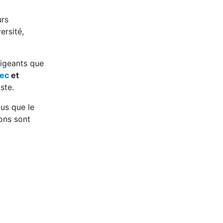
urs
ersité,
rigeants que
bec
et
ste.
ous que le
ons sont