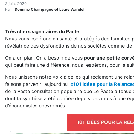
Propositions phares 101 idé
Accueil
3 juin, 2020
Par :
Dominic Champagne et Laure Waridel
Articles
Énergie
Chauffage
Très chers signataires du Pacte,
Propositions phares 101 idées pour la relance
Nous vous espérons en santé et protégés des tumultes 
révélatrice des dysfonctions de nos sociétés comme de no
On a un plan. On a besoin de vous
pour une petite corv
qui peut faire une différence, nous l’espérons, pour la su
Nous unissons notre voix à celles qui réclament une rel
faisons parvenir aujourd’hui
«101 idées pour la Relance
de la vaste consultation populaire que Le Pacte a tenue 
dont la synthèse a été confiée depuis des mois à une équ
d’économistes chevronnés.