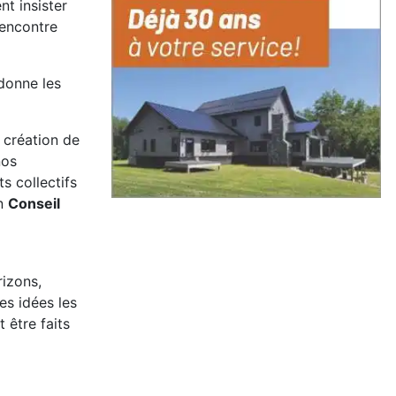
t insister
rencontre
 donne les
 création de
nos
s collectifs
un
Conseil
rizons,
les idées les
 être faits