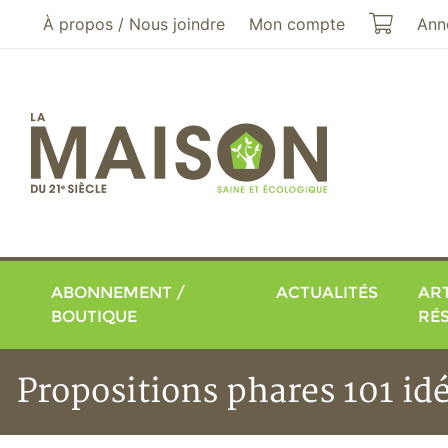
Aller au menu principal
Aller au contenu principal
Mon pa
À propos / Nous joindre
Mon compte
Ann
ABONNEMENT /
ACTUALITÉS
ART
BOUTIQUE
RÉ
Propositions phares 101 idé