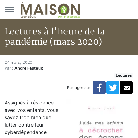
Aller au menu principal
Aller au contenu principal
Lectures à l'heure de la
pandémie (mars 2020)
Lectures à l'heure de la pandé
Accueil
24 mars, 2020
Par :
André Fauteux
Articles
Lectures
Lectures
Développement personnel
Facebook
Twitte
Co
Partager sur
Lectures à l'heure de la pandémie (mars 2020)
Assignés à résidence
avec vos enfants, vous
savez trop bien que
lutter contre leur
cyberdépendance