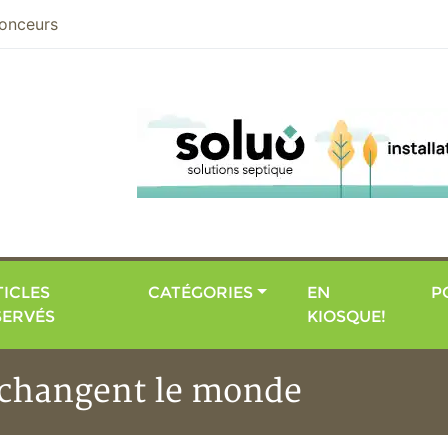
nier
onceurs
ICLES
CATÉGORIES
EN
P
SERVÉS
KIOSQUE!
i changent le monde