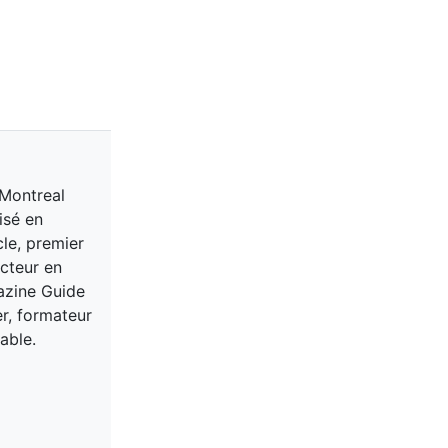
 Montreal
isé en
cle, premier
acteur en
gazine Guide
er, formateur
able.