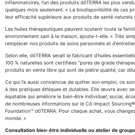
inflammatoires, l’un des produits dōTERRA les plus vendus
quelques mois seulement. « La biodisponibilité de ces pro
leur efficacité supérieure aux produits de santé naturel
Les huiles thérapeutiques peuvent soutenir toute la fami
environnement sain à la maison, ajoute-t-elle. « Très simp
remplacer nos produits de soins personnels et d’entretien
Selon elle, dōTERRA serait le fabricant d’huiles essentiel
100 % naturelles sont certifiées “pures de grade thérape
produits en vente libre qui sont de piètre qualité, car di
Ce qui l’a aussi convaincue de quitter son emploi, ce son
à des pratiques éthiques et durables. Elle œuvre avec s
équitable qui améliore le bien-être individuel, social,
de nombreuses informations sur le Cō-Impact Sourcing®,
Foundation™ dōTERRA. Pour chaque achat, vous changez p
monde. »
Consultation bien-être individuelle ou atelier de group