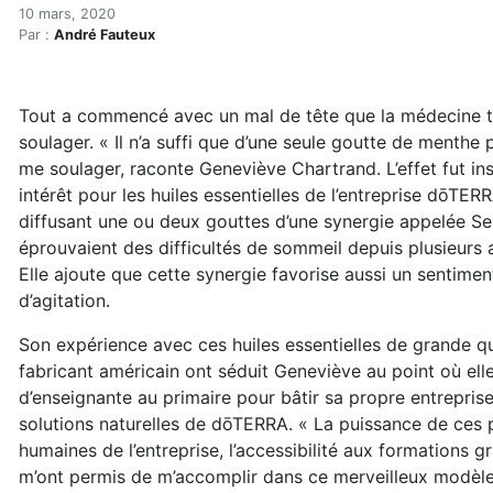
Des huiles essentielles qu
Accueil
10 mars, 2020
Par :
André Fauteux
Articles
Consommation
Des huiles essentielles qui changent le monde
Tout a commencé avec un mal de tête que la médecine tra
soulager. « Il n’a suffi que d’une seule goutte de menthe
me soulager, raconte Geneviève Chartrand. L’effet fut ins
intérêt pour les huiles essentielles de l’entreprise dōT
diffusant une ou deux gouttes d’une synergie appelée Ser
éprouvaient des difficultés de sommeil depuis plusieurs 
Elle ajoute que cette synergie favorise aussi un sentim
d’agitation.
Son expérience avec ces huiles essentielles de grande qu
fabricant américain ont séduit Geneviève au point où ell
d’enseignante au primaire pour bâtir sa propre entrepri
solutions naturelles de dōTERRA. « La puissance de ces pe
humaines de l’entreprise, l’accessibilité aux formations gra
m’ont permis de m’accomplir dans ce merveilleux modèle d