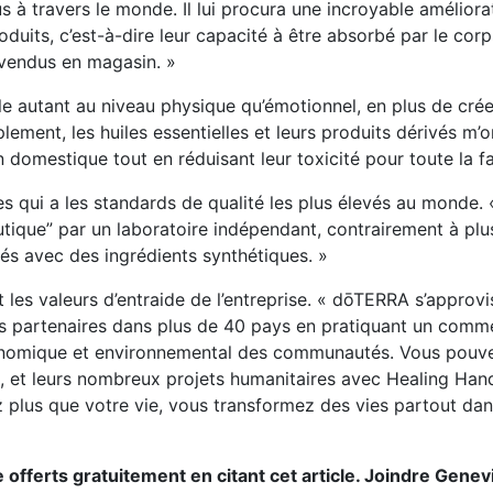
 à travers le monde. Il lui procura une incroyable améliora
duits, c’est-à-dire leur capacité à être absorbé par le corp
s vendus en magasin. »
lle autant au niveau physique qu’émotionnel, en plus de crée
lement, les huiles essentielles et leurs produits dérivés m’
 domestique tout en réduisant leur toxicité pour toute la fa
les qui a les standards de qualité les plus élevés au monde. 
utique” par un laboratoire indépendant, contrairement à plu
lués avec des ingrédients synthétiques. »
t les valeurs d’entraide de l’entreprise. « dōTERRA s’approv
es partenaires dans plus de 40 pays en pratiquant un comm
 économique et environnemental des communautés. Vous pouv
 et leurs nombreux projets humanitaires avec Healing Han
lus que votre vie, vous transformez des vies partout dan
e offerts gratuitement en citant cet article. Joindre Gene