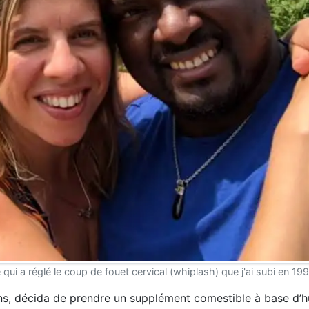
i a réglé le coup de fouet cervical (whiplash) que j'ai subi en 199
ons, décida de prendre un supplément comestible à base d’hu