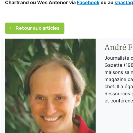
Chartrand ou Wes Antenor via
Facebook
ou au
shasta
Retour aux articles
André F
Journaliste 
Gazette (198
maisons sain
magazine can
chef. Il a é
Ressources p
et conférenc