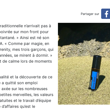
i changent le monde
Partager sur
ditionnelle n’arrivait pas à
 poivrée sur mon front pour
tantané. » Ainsi est né son
ERRA. « Comme par magie, en
enity, mes trois garçons, qui
années, se mirent à dormir. »
ent de calme lors de moments
alité et la découverte de ce
e a quitté son emploi
se axée sur les nombreuses
tites merveilles, les valeurs
tuites et le travail d’équipe
’affaires qu’est le