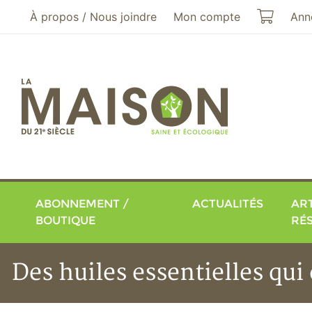
Aller au menu principal
Aller au contenu principal
Mon pa
À propos / Nous joindre
Mon compte
Ann
ABONNEMENT /
ACTUALITÉS
ART
BOUTIQUE
RÉ
Des huiles essentielles qu