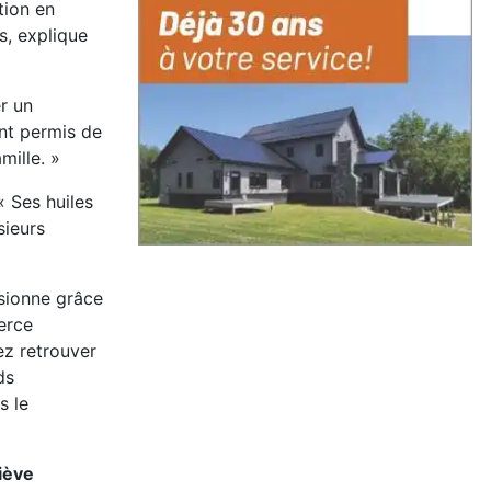
tion en
s, explique
r un
ont permis de
mille. »
« Ses huiles
sieurs
isionne grâce
erce
ez retrouver
ds
s le
viève