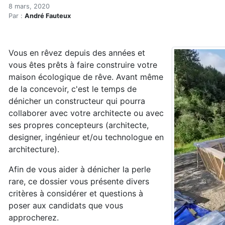
Les pratiques d'excellence
Accueil
8 mars, 2020
Par :
André Fauteux
Articles
Construction verte
Enveloppe du bâtiment
Vous en rêvez depuis des années et
Les pratiques d'excellence des écoentrepreneurs
vous êtes prêts à faire construire votre
maison écologique de rêve. Avant même
de la concevoir, c'est le temps de
dénicher un constructeur qui pourra
collaborer avec votre architecte ou avec
ses propres concepteurs (architecte,
designer, ingénieur et/ou technologue en
architecture).
Afin de vous aider à dénicher la perle
rare, ce dossier vous présente divers
critères à considérer et questions à
poser aux candidats que vous
approcherez.