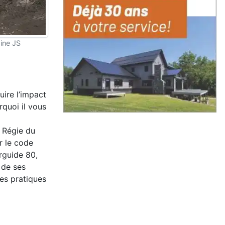
ine JS
uire l’impact
rquoi il vous
a Régie du
r le code
rguide 80,
 de ses
les pratiques