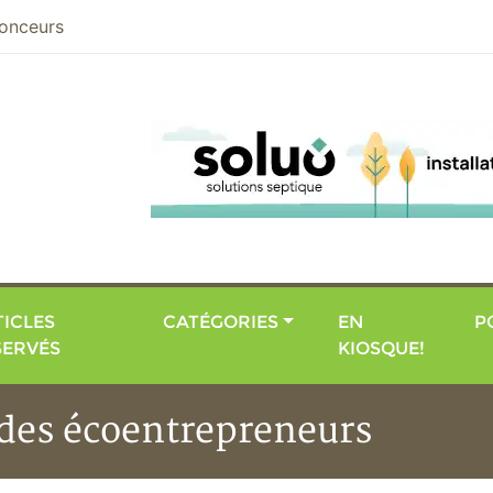
nier
onceurs
ICLES
CATÉGORIES
EN
P
SERVÉS
KIOSQUE!
 des écoentrepreneurs