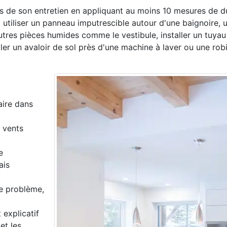
ts de son entretien en appliquant au moins 10 mesures de du
tiliser un panneau imputrescible autour d'une baignoire, ut
autres pièces humides comme le vestibule, installer un tuyau
ler un avaloir de sol près d'une machine à laver ou une rob
taire dans
e vents
e
ais
de problème,
 explicatif
et les