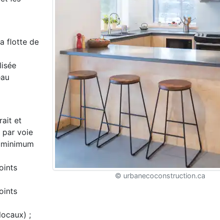
a flotte de
lisée
eau
ait et
 par voie
u minimum
oints
© urbanecoconstruction.ca
oints
locaux) ;