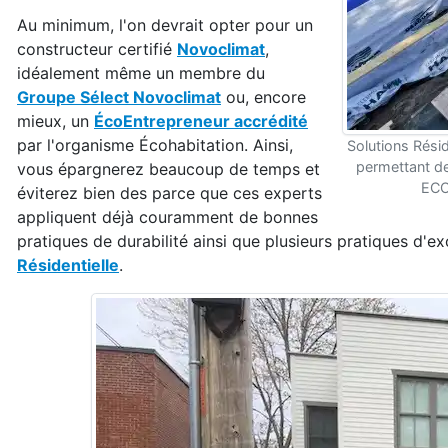
Au minimum, l'on devrait opter pour un
constructeur certifié
Novoclimat
,
idéalement même un membre du
Groupe Sélect Novoclimat
ou, encore
mieux, un
ÉcoEntrepreneur accrédité
par l'organisme Écohabitation. Ainsi,
Solutions Rési
permettant de
vous épargnerez beaucoup de temps et
ECO4
éviterez bien des parce que ces experts
appliquent déjà couramment de bonnes
pratiques de durabilité ainsi que plusieurs pratiques d
Résidentielle
.