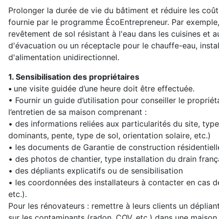
Prolonger la durée de vie du bâtiment et réduire les coû
fournie par le programme ÉcoEntrepreneur. Par exemple, u
revêtement de sol résistant à l'eau dans les cuisines et 
d'évacuation ou un réceptacle pour le chauffe-eau, instal
d'alimentation unidirectionnel.
1. Sensibilisation des propriétaires
•
une visite guidée d’une heure doit être effectuée.
• Fournir un guide d’utilisation pour conseiller le proprié
l’entretien de sa maison comprenant :
• des informations reliées aux particularités du site, typ
dominants, pente, type de sol, orientation solaire, etc.)
• les documents de Garantie de construction résidentiell
• des photos de chantier, type installation du drain franç
• des dépliants explicatifs ou de sensibilisation
• les coordonnées des installateurs à contacter en cas 
etc.).
Pour les rénovateurs : remettre à leurs clients un dépliant
sur les contaminants (radon, COV, etc.) dans une maison 