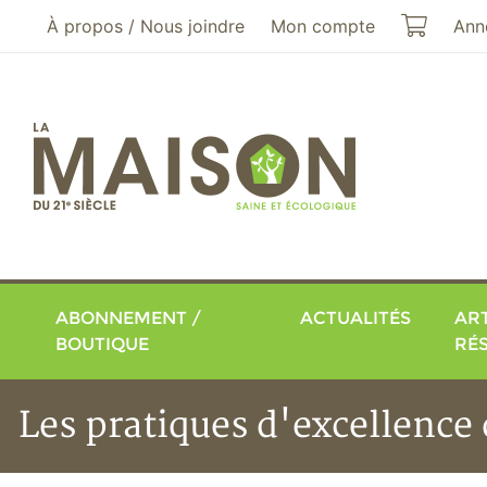
Aller au menu principal
Aller au contenu principal
Mon pa
À propos / Nous joindre
Mon compte
Ann
ABONNEMENT /
ACTUALITÉS
ART
BOUTIQUE
RÉ
Les pratiques d'excellence