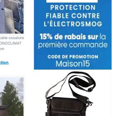
ouble ossature
s SONOCLIMAT
com
tion