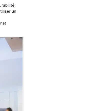
rabilité
iliser un
inet