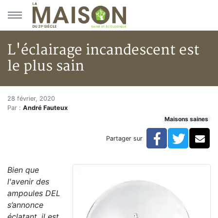
Aller au menu principal
Aller au contenu principal
L'éclairage incandescent est
le plus sain
L'éclairage incandescent est le
Accueil
28 février, 2020
Par :
André Fauteux
Articles
Maisons saines
Maisons saines
Hypersensibilités environnementales
Facebook
Twitte
Co
Partager sur
L'éclairage incandescent est le plus sain
Bien que
l'avenir des
ampoules DEL
s’annonce
éclatant, il est