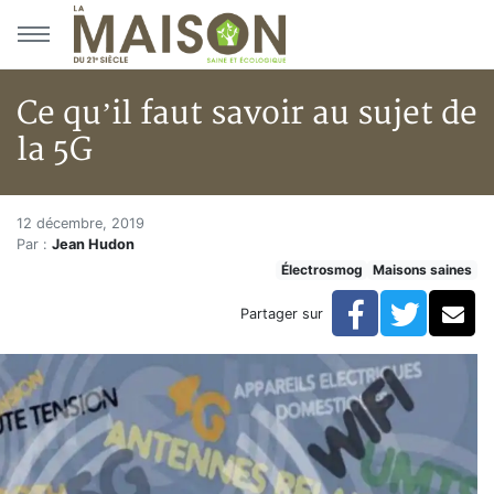
Aller au menu principal
Aller au contenu principal
Ce qu’il faut savoir au sujet de
la 5G
Ce qu’il faut savoir au sujet de 
Accueil
12 décembre, 2019
Par :
Jean Hudon
Articles
Électrosmog
Maisons saines
Maisons saines
Hypersensibilités environnementales
Facebook
Twitte
Co
Partager sur
Ce qu’il faut savoir au sujet de la 5G