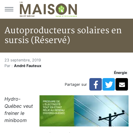
Aller au menu principal
Aller au contenu principal
Autoproducteurs solaires en
sursis (Réservé)
Autoproducteurs solaires en su
Accueil
23 septembre, 2019
Par :
André Fauteux
Articles
Énergie
Énergie
Chauffage
Facebook
Twitte
Co
Partager sur
Autoproducteurs solaires en sursis (Réservé)
Hydro-
Québec veut
freiner le
miniboom