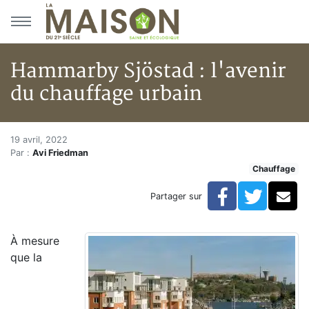
Aller au menu principal
Aller au contenu principal
Hammarby Sjöstad : l'avenir
du chauffage urbain
Hammarby Sjöstad : l'avenir d
Accueil
19 avril, 2022
Par :
Avi Friedman
Articles
Chauffage
Chauffage
Hammarby Sjöstad : l'avenir du chauffage urbain
Facebook
Twitte
Co
Partager sur
À mesure
que la