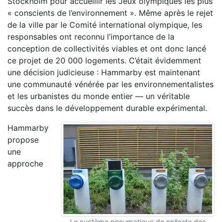
Stockholm pour accueillir les Jeux olympiques les plus
« conscients de l’environnement ». Même après le rejet
de la ville par le Comité international olympique, les
responsables ont reconnu l’importance de la
conception de collectivités viables et ont donc lancé
ce projet de 20 000 logements. C’était évidemment
une décision judicieuse : Hammarby est maintenant
une communauté vénérée par les environnementalistes
et les urbanistes du monde entier — un véritable
succès dans le développement durable expérimental.
Hammarby
propose
une
approche
Le système pneumatique de collecte des