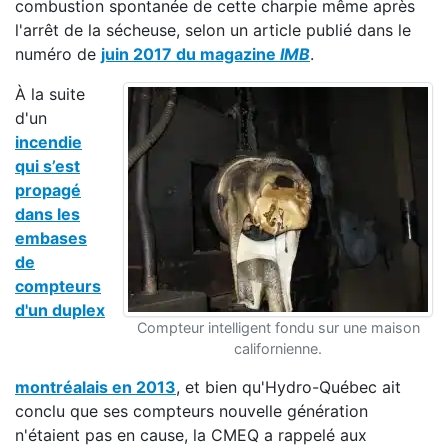
combustion spontanée de cette charpie même après
l'arrêt de la sécheuse, selon un article publié dans le
numéro de
juin 2017 du magazine
IMB
.
À la suite
d'un
incendie
qui s’est
propagé
dans les
embases
de
compteurs
d'un duplex
Compteur intelligent fondu sur une maison
californienne.
montréalais en 2013
, et bien qu'Hydro-Québec ait
conclu que ses compteurs nouvelle génération
n'étaient pas en cause, la CMEQ a rappelé aux