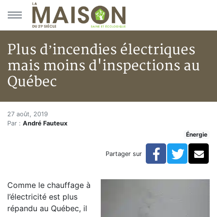
Aller au menu principal
Aller au contenu principal
Plus d’incendies électriques
mais moins d'inspections au
Québec
Plus d’incendies électriques m
Accueil
27 août, 2019
Par :
André Fauteux
Articles
Énergie
Énergie
Chauffage
Facebook
Twitte
Co
Partager sur
Plus d’incendies électriques mais moins d'inspection
Comme le chauffage à
l’électricité est plus
répandu au Québec, il