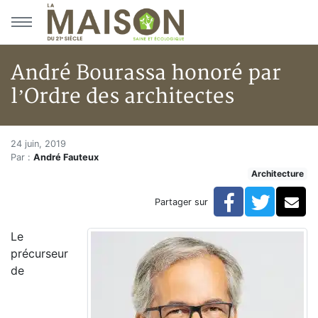
Aller au menu principal
Aller au contenu principal
André Bourassa honoré par
l’Ordre des architectes
André Bourassa honoré par l’Or
Accueil
24 juin, 2019
Par :
André Fauteux
Articles
Architecture
Actualités
André Bourassa honoré par l’Ordre des architectes
Facebook
Twitte
Co
Partager sur
Le
précurseur
de