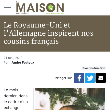
Aller au menu principal
Aller au contenu principal
Le Royaume-Uni et
l'Allemagne inspirent nos
cousins français
Le Royaume-Uni et l'Allemagne
Accueil
21 mai, 2019
Par :
André Fauteux
Articles
Bioconstruction
Bioconstruction
Le Royaume-Uni et l'Allemagne inspirent nos cousins 
Facebook
Twitte
Co
Partager sur
Le mois
dernier, dans
le cadre d'un
échange