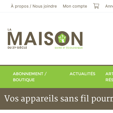
Aller au menu principal
Aller au contenu principal
Mon pa
À propos / Nous joindre
Mon compte
Ann
ABONNEMENT /
ACTUALITÉS
ART
BOUTIQUE
RÉ
Vos appareils sans fil pour