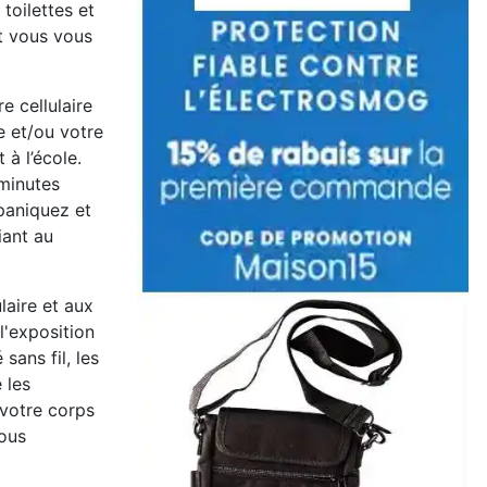
toilettes et
et vous vous
e cellulaire
e et/ou votre
 à l’école.
 minutes
paniquez et
iant au
laire et aux
l'exposition
ans fil, les
 les
votre corps
vous