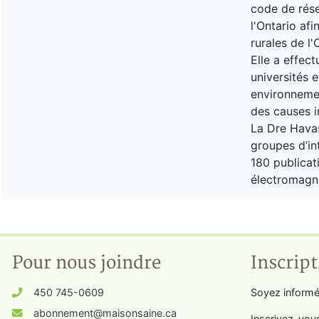
code de rése
l'Ontario af
rurales de l'
Elle a effec
universités 
environnemen
des causes i
La Dre Havas
groupes d’int
180 publicati
électromagn
Pour nous joindre
Inscript
450 745-0609
Soyez informé
abonnement@maisonsaine.ca
Inscrivez-vou