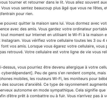
ous tourner et retourner dans le lit. Vous allez souvent aux 
é. Vous vous sentez beaucoup plus âgé que vous ne l’êtes, 
’entrain pour rien.
ne pouvez quitter la maison sans lui. Vous dormez avec votr
manence avec des amis. Vous gardez votre ordinateur portabl
tout moment sur Internet en utilisant le Wi-Fi à la maison et
nstagram. Vous vérifiez votre cellulaire toutes les 3 ou 4
font vos amis. Lorsque vous égarez votre cellulaire, vous 
s retrouvé. Votre cellulaire est votre ligne de vie vous rel
dessus, vous pourriez être devenu allergique à votre cellu
ue cyberdépendant]. Peu de gens s'en rendent compte, mais 
ones mobiles, les routeurs Wi-Fi, les moniteurs pour bébé s
tre des sources d'anxiété. Ce type de rayonnement augmente
 nerveux autonome en mode sympathique. Cela signifie que 
fin d’être prêt à combattre ou à fuir. Vous n’arrivez pas à 