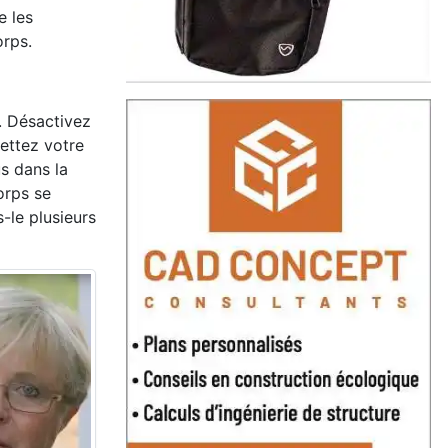
e les
orps.
. Désactivez
ettez votre
s dans la
orps se
-le plusieurs