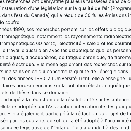
 Ses recherches ont démystifié plusieurs faussetés dans ce 
’instauration d’une législation sur la qualité de l’air (Progr
s dans l’est du Canada) qui a réduit de 30 % les émissions in
e soufre.
nnées 1990, ses recherches portent sur les effets biologiqu
ectromagnétique, notamment les rayonnements radioélectriq
romagnétiques 60 hertz, l’électricité « sale » et les couran
Elle travaille aussi bien avec les diabétiques que les person
en plaques, d'acouphènes, de fatigue chronique, de fibromy
bilité électrique. Elle mène également des recherches sur 
s malsains en ce qui concerne la qualité de l'énergie dans l
ieu des années 1990, à l'Université Trent, elle a enseigné l'
sitaires nord-américains sur la pollution électromagnétique
ojets de thèse dans ce domaine.
participé à la rédaction de la résolution 15 sur les antenne
ellulaire adoptée par l’Association internationale des pompi
n. Elle a également participé à la rédaction du projet de lo
usée par les courants de sol, qui a été adopté à l'unanimit
Assemblée législative de l'Ontario. Cela a conduit à des modi