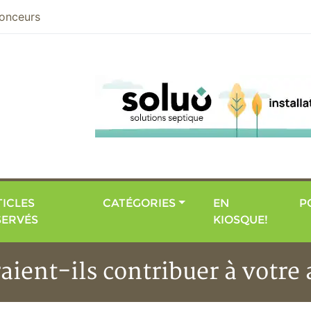
nier
onceurs
ICLES
CATÉGORIES
EN
P
SERVÉS
KIOSQUE!
raient-ils contribuer à votre