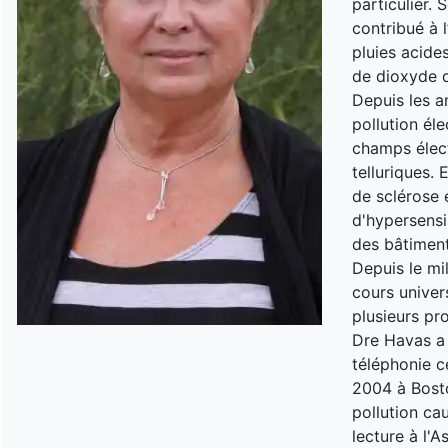
particulier.
contribué à l
pluies acide
de dioxyde d
Depuis les a
pollution él
champs élect
telluriques. 
de sclérose 
d'hypersensi
des bâtiment
Depuis le mil
cours univer
plusieurs pr
Dre Havas a 
téléphonie c
2004 à Bosto
pollution ca
lecture à l'