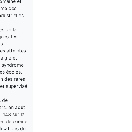
domaine et
amme des
dustrielles
es de la
ues, les
ts
nes atteintes
algie et
le syndrome
es écoles.
un des rares
 et supervisé
s de
ers, en août
i 143 sur la
é en deuxième
fications du