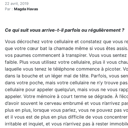
Vos appareils sans fil pour
Accueil
22 avril, 2019
Par :
Magda Havas
Articles
Hypersensibilités environnementales
Vos appareils sans fil pourraient-ils contribuer à votr
Ce qui suit vous arrive-t-il parfois ou régulièrement ?
Vous décrochez votre cellulaire et constatez que vous r
que votre cœur bat la chamade même si vous êtes assis.
vos paumes commencent à transpirer. Vous vous sentez 
faible. Plus vous utilisez votre cellulaire, plus il vous cha
laquelle vous tenez le téléphone commence à picoter. V
dans la bouche et un léger mal de tête. Parfois, vous se
dans votre poche, mais votre cellulaire ne n’y trouve pas
cellulaire pour appeler quelqu’un, mais vous ne vous rap
appeler. Votre mémoire à court terme se dégrade. À l’éco
d’avoir souvent le cerveau embrumé et vous n’arrivez pa
plus en plus, lorsque vous parlez, vous ne pouvez pas vo
et il vous est de plus en plus difficile de vous concentre
irritable et inquiet, et vous n’arrivez pas à rester immob