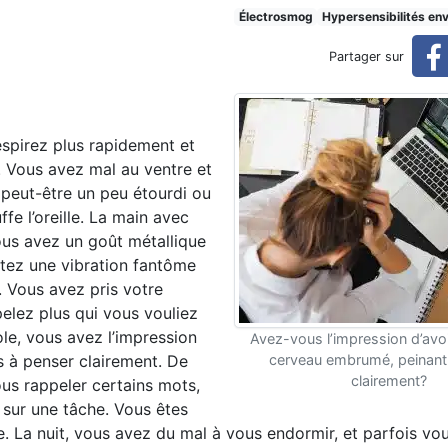
raient-ils contribuer à votre
Électrosmog
Hypersensibilités en
Partager sur
e anxiété?
espirez plus rapidement et
 Vous avez mal au ventre et
peut-être un peu étourdi ou
uffe l’oreille. La main avec
ous avez un goût métallique
ntez une vibration fantôme
. Vous avez pris votre
pelez plus qui vous vouliez
le, vous avez l’impression
Avez-vous l’impression d’avoi
s à penser clairement. De
cerveau embrumé, peinant
clairement?
us rappeler certains mots,
r sur une tâche. Vous êtes
ile. La nuit, vous avez du mal à vous endormir, et parfois vo