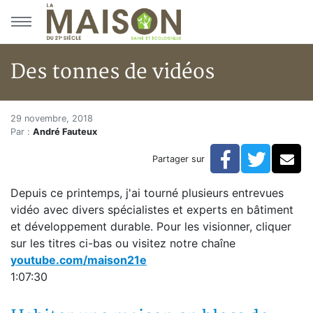
Aller au menu principal
Aller au contenu principal
Des tonnes de vidéos
Des tonnes de vidéos
Accueil
29 novembre, 2018
Par :
André Fauteux
Articles
Zone vidéo
Facebook
Twitte
Co
Partager sur
Des tonnes de vidéos
Depuis ce printemps, j'ai tourné plusieurs entrevues
vidéo avec divers spécialistes et experts en bâtiment
et développement durable. Pour les visionner, cliquer
sur les titres ci-bas ou visitez notre chaîne
youtube.com/maison21e
1:07:30