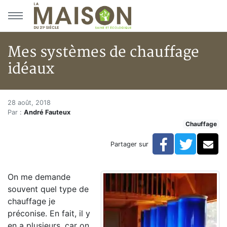
Aller au menu principal
Aller au contenu principal
Mes systèmes de chauffage
idéaux
Mes systèmes de chauffage idé
Accueil
28 août, 2018
Par :
André Fauteux
Articles
Chauffage
Chauffage
Mes systèmes de chauffage idéaux
Facebook
Twitte
Co
Partager sur
On me demande
souvent quel type de
chauffage je
préconise. En fait, il y
en a plusieurs, car on