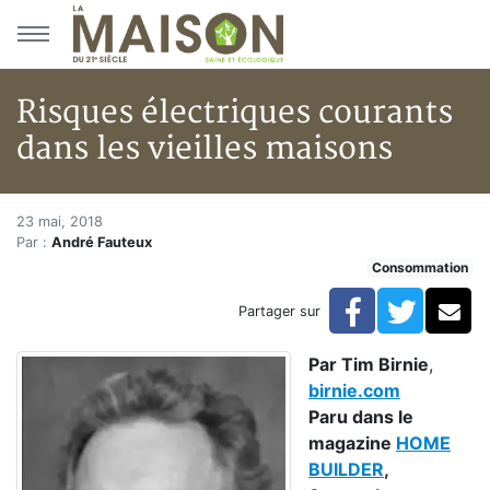
Aller au menu principal
Aller au contenu principal
Risques électriques courants
dans les vieilles maisons
Risques électriques courants da
Accueil
23 mai, 2018
Par :
André Fauteux
Articles
Consommation
Consommation
Risques électriques courants dans les vieilles maisons
Facebook
Twitte
Co
Partager sur
Par Tim Birnie
,
birnie.com
Paru dans le
magazine
HOME
BUILDER
,