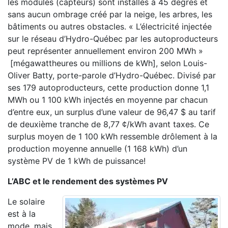
les modules (capteurs) sont installés à 45 degrés et
sans aucun ombrage créé par la neige, les arbres, les
bâtiments ou autres obstacles. « L’électricité injectée
sur le réseau d’Hydro-Québec par les autoproducteurs
peut représenter annuellement environ 200 MWh »
[mégawattheures ou millions de kWh], selon Louis-
Oliver Batty, porte-parole d’Hydro-Québec. Divisé par
ses 179 autoproducteurs, cette production donne 1,1
MWh ou 1 100 kWh injectés en moyenne par chacun
d’entre eux, un surplus d’une valeur de 96,47 $ au tarif
de deuxième tranche de 8,77 ¢/kWh avant taxes. Ce
surplus moyen de 1 100 kWh ressemble drôlement à la
production moyenne annuelle (1 168 kWh) d’un
système PV de 1 kWh de puissance!
L’ABC et le rendement des systèmes PV
Le solaire
est à la
mode, mais