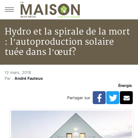
Aller au menu principal
Aller au contenu principal
Hydro et la spirale de la mort
: l’autoproduction solaire
tuée dans l’œuf?
Hydro et la spirale de la mort 
Accueil
12 mars, 2018
Par :
André Fauteux
Articles
Énergie
Énergie
Chauffage
Facebook
Twitte
Co
Partager sur
Hydro et la spirale de la mort : l’autoproduction solai