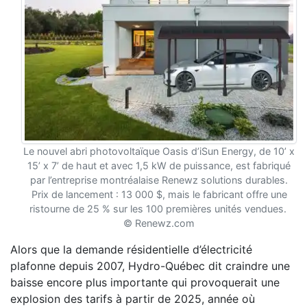
Le nouvel abri photovoltaïque Oasis d’iSun Energy, de 10’ x
15’ x 7’ de haut et avec 1,5 kW de puissance, est fabriqué
par l’entreprise montréalaise Renewz solutions durables.
Prix de lancement : 13 000 $, mais le fabricant offre une
ristourne de 25 % sur les 100 premières unités vendues.
© Renewz.com
Alors que la demande résidentielle d’électricité
plafonne depuis 2007, Hydro-Québec dit craindre une
baisse encore plus importante qui provoquerait une
explosion des tarifs à partir de 2025, année où