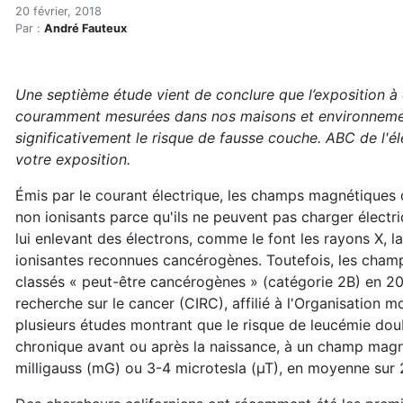
Les champs magnétiques peu
Accueil
20 février, 2018
Par :
André Fauteux
Articles
Maisons saines
Hypersensibilités environnementales
Une septième étude vient de conclure que l’exposition à
Les champs magnétiques peuvent quasiment tripler le
couramment mesurées dans nos maisons et environneme
significativement le risque de fausse couche. ABC de l'é
votre exposition.
Émis par le courant électrique, les champs magnétiques 
non ionisants parce qu'ils ne peuvent pas charger élect
lui enlevant des électrons, comme le font les rayons X, l
ionisantes reconnues cancérogènes. Toutefois, les cha
classés « peut-être cancérogènes » (catégorie 2B) en 200
recherche sur le cancer (CIRC), affilié à l'Organisation m
plusieurs études montrant que le risque de leucémie dou
chronique avant ou après la naissance, à un champ magn
milligauss (mG) ou 3-4 microtesla (µT), en moyenne sur 