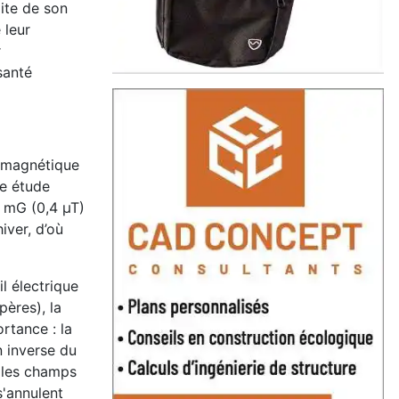
ite de son
 leur
r
santé
p magnétique
ne étude
4 mG (0,4 µT)
iver, d’où
l électrique
pères), la
rtance : la
n inverse du
, les champs
s'annulent