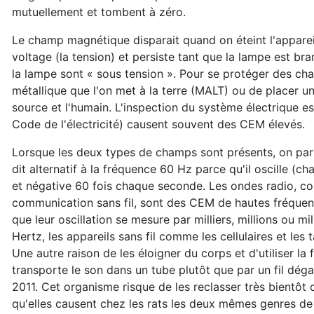
mutuellement et tombent à zéro.
Le champ magnétique disparait quand on éteint l'apparei
voltage (la tension) et persiste tant que la lampe est br
la lampe sont « sous tension ». Pour se protéger des champ
métallique que l'on met à la terre (MALT) ou de placer u
source et l'humain. L'inspection du système électrique e
Code de l'électricité) causent souvent des CEM élevés.
Lorsque les deux types de champs sont présents, on pa
dit alternatif à la fréquence 60 Hz parce qu'il oscille (c
et négative 60 fois chaque seconde. Les ondes radio, co
communication sans fil, sont des CEM de hautes fréquenc
que leur oscillation se mesure par milliers, millions ou 
Hertz, les appareils sans fil comme les cellulaires et 
Une autre raison de les éloigner du corps et d'utiliser la
transporte le son dans un tube plutôt que par un fil dé
2011. Cet organisme risque de les reclasser très bient
qu'elles causent chez les rats les deux mêmes genres de 