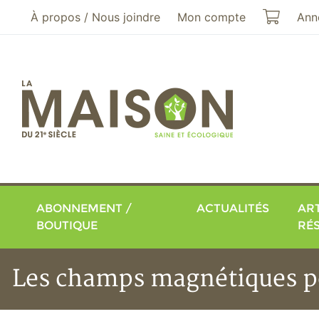
Aller au menu principal
Aller au contenu principal
Mon pa
À propos / Nous joindre
Mon compte
Ann
ABONNEMENT /
ACTUALITÉS
ART
BOUTIQUE
RÉ
Les champs magnétiques peu