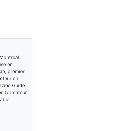
 Montreal
isé en
cle, premier
acteur en
gazine Guide
er, formateur
able.