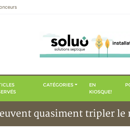
nier
onceurs
ICLES
CATÉGORIES
EN
P
SERVÉS
KIOSQUE!
vent quasiment tripler le r