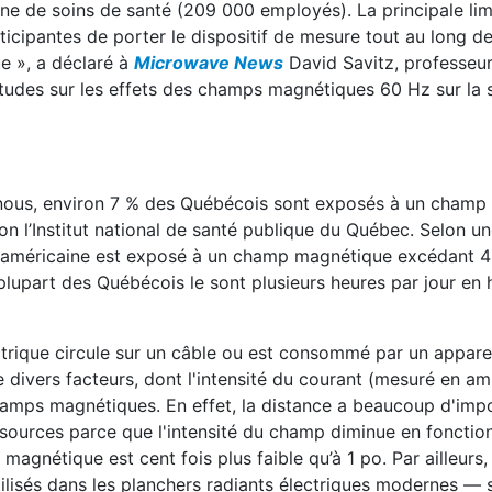
ine de soins de santé (209 000 employés). La principale lim
cipantes de porter le dispositif de mesure tout au long de
ue », a déclaré à
Microwave News
David Savitz, professeu
études sur les effets des champs magnétiques 60 Hz sur la 
z nous, environ 7 % des Québécois sont exposés à un cham
elon l’Institut national de santé publique du Québec. Selon u
ion américaine est exposé à un champ magnétique excédant 
plupart des Québécois le sont plusieurs heures par jour en h
rique circule sur un câble ou est consommé par un apparei
divers facteurs, dont l'intensité du courant (mesuré en am
hamps magnétiques. En effet, la distance a beaucoup d'impo
 sources parce que l'intensité du champ diminue en fonctio
magnétique est cent fois plus faible qu’à 1 po. Par ailleurs
lisés dans les planchers radiants électriques modernes — 