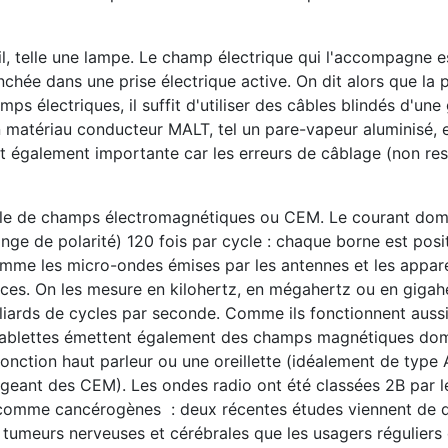
l, telle une lampe. Le champ électrique qui l'accompagne e
anchée dans une prise électrique active. On dit alors que la
s électriques, il suffit d'utiliser des câbles blindés d'une
n matériau conducteur MALT, tel un pare-vapeur aluminisé, e
st également importante car les erreurs de câblage (non re
rle de champs électromagnétiques ou CEM. Le courant dom
hange de polarité) 120 fois par cycle : chaque borne est posi
mme les micro-ondes émises par les antennes et les appare
es. On les mesure en kilohertz, en mégahertz ou en gigahe
milliards de cycles par seconde. Comme ils fonctionnent auss
les tablettes émettent également des champs magnétiques do
 fonction haut parleur ou une oreillette (idéalement de type 
gageant des CEM). Les ondes radio ont été classées 2B par 
ôt comme cancérogènes : deux récentes études viennent de
tumeurs nerveuses et cérébrales que les usagers réguliers d