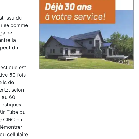
st issu du
 prise comme
 gaine
ntre la
spect du
estique est
tive 60 fois
ils de
rtz, selon
i au 60
mestiques.
Air Tube qui
le CIRC en
 démontrer
u cellulaire