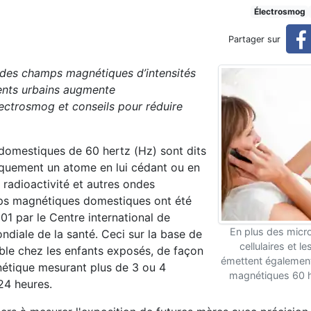
vent quasiment tripler le r
Électrosmog
Partager sur
 des champs magnétiques d’intensités
 risque de fausse couche
nts urbains augmente
lectrosmog et conseils pour réduire
domestiques de 60 hertz (Hz) sont dits
riquement un atome en lui cédant ou en
a radioactivité et autres ondes
mps magnétiques domestiques ont été
1 par le Centre international de
En plus des micr
ondiale de la santé. Ceci sur la base de
cellulaires et le
ble chez les enfants exposés, de façon
émettent égaleme
étique mesurant plus de 3 ou 4
magnétiques 60 h
24 heures.