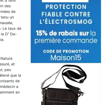
et à tenir
in des
irmées de
 tenu un
(nausée,
. Le taux de
r
 le D
De-
ie.
 Nature
esuré, et
r, peu
 élevé que la
onisants de
e médecin a
otamment en