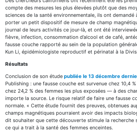
Des chercheurs californiens ont récemment été les premie
compte des mesures les plus élevées plutôt que des moye
sciences de la santé environnementale, ils ont demandé
porter un petit dispositif de mesure de champ magnétiq
journal de leurs activités ce jour-là, et ont été intervie
fièvre, infection, consommation d’alcool et de café, an
fausse couche rapporté au sein de la population générale o
Kun Li, épidémiologiste reproductif et périnatal à la Div
Résultats
Conclusion de son étude
publiée le 13 décembre dernie
Publishing : une fausse couche est survenue chez 10,4 %
chez 24,2 % des femmes les plus exposées — à des cham
importe la source. Le risque relatif de faire une fausse 
normale. « Cette étude fournit des preuves, obtenues au
champs magnétiques pourraient avoir des impacts biologi
dit souhaiter que cette découverte stimule la recherche
ce qui a trait à la santé des femmes enceintes.