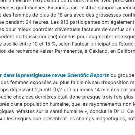
rs à mesurer l'exposition de futures mères avec précision 
nnes quotidiennes. Financés par l’Institut national américa
 à des femmes de plus de 18 ans avec des grossesses conf
ue pendant 24 heures. Les 913 participantes ont également
wées pour mieux contrôler d’éventuels facteurs de confusion 
técédent de fausse couche) connus pour augmenter ce risque
scille entre 10 et 15 %, selon l'auteur principal de l’étude,
ision de recherche Kaiser Permanente, à Oakland, en Californ
r dans la prestigieuse revue
Scientific Reports
du groupe
 des femmes exposées au plus faible niveau d’exposition m
ps dépassant 2,5 mG (0,2 µT) au moins 14 minutes par jou
couche chez ces dernières était donc presque trois fois plus
près d’une population humaine, que les rayonnements non i
ques néfastes sur la santé humaine », conclut le Dr Li. C
 sur les risques que présentent les champs magnétiques, n