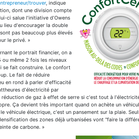
ntrepreneur/trouver
, indique
ion, dont une division compte
lui-ci salue l'initiative d'Owens
u lieu d'encourager la double
e sont pas beaucoup plus élevés
ur le privé. »
ant le portrait financier, on a
1,5 ou même 2 fois les niveaux
 se fait construire. Le confort
up. Le fait de réduire
u en rond à parler d'efficacité
theures d'électricité par
éduction de gaz à effet de serre si c'est tout à l'électricit
opre. Ça devient très important quand on achète un véhicul
 le véhicule électrique, c'est un pansement sur la plaie. Seu
sification des zones déjà urbanisées vont "faire la différe
einte de carbone. »