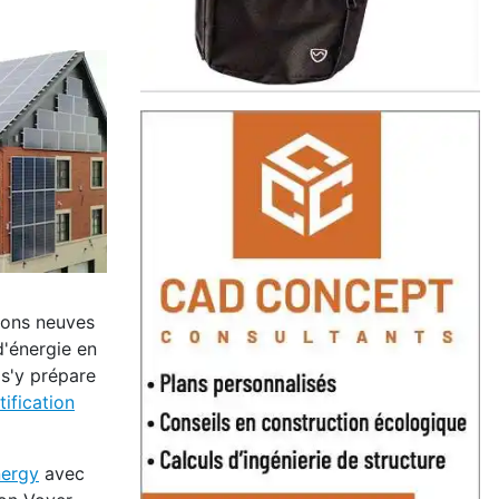
sons neuves
d'énergie en
 s'y prépare
ification
nergy
avec