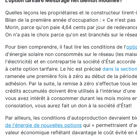
L'option tarifaire Mesurage net bientôt modifiée?
Quelles leçons les propriétaires et le constructeur tirent-
Bilan de la première année d'occupation : « Ce n'est pas
Morin, parce qu'on paie 4,64 cents par jour de redevan
On n'a pas le choix parce qu'on est branchés sur le résea
Pour bien comprendre, il faut lire les conditions de l'
opti
d'énergie solaire non consommés sur le réseau (les mais
l'électricité) et en contrepartie la société d'État accor
à cette option tarifaire. Le hic est précisé
dans la sectio
ramenée une première fois à zéro au début de la pério
adhésion. Par la suite, la remise à zéro s'effectue tous l
crédits accumulés doivent être utilisés à l'intérieur d'u
vous avez intérêt à consommer durant les mois moins enso
consolation, vous aurez fait un don à la société d'État!
Par ailleurs, les conditions d'autoproduction devraient b
de l'énergie de nouvelles options
qui « permettraient d'a
valeur économique reflétant davantage le coût évité en 