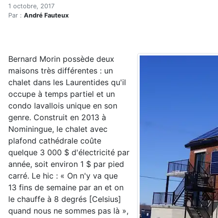
Sixplex solaire « net zéro 
Accueil
1 octobre, 2017
Par :
André Fauteux
Articles
Énergie
Chauffage
Sixplex solaire « net zéro » à Laval : bilan du premier
Bernard Morin possède deux
maisons très différentes : un
chalet dans les Laurentides qu'il
occupe à temps partiel et un
condo lavallois unique en son
genre. Construit en 2013 à
Nominingue, le chalet avec
plafond cathédrale coûte
quelque 3 000 $ d'électricité par
année, soit environ 1 $ par pied
carré. Le hic : « On n'y va que
13 fins de semaine par an et on
le chauffe à 8 degrés [Celsius]
quand nous ne sommes pas là »,