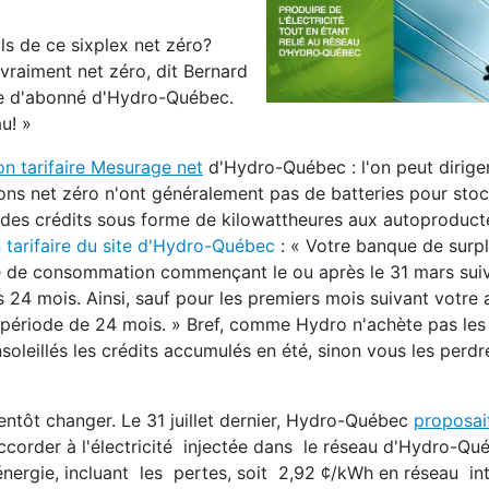
ils de ce sixplex net zéro?
 vraiment net zéro, dit Bernard
ce d'abonné d'Hydro-Québec.
u! »
on tarifaire Mesurage net
d'Hydro-Québec : l'on peut diriger
ons net zéro n'ont généralement pas de batteries pour sto
de des crédits sous forme de kilowattheures aux autoproducte
n tarifaire du site d'Hydro-Québec
: « Votre banque de surpl
de de consommation commençant le ou après le 31 mars sui
es 24 mois. Ainsi, sauf pour les premiers mois suivant votre 
ne période de 24 mois. » Bref, comme Hydro n'achète pas les 
leillés les crédits accumulés en été, sinon vous les perdr
ientôt changer. Le 31 juillet dernier, Hydro-Québec
proposait
ccorder à l'électricité injectée dans le réseau d'Hydro-Qu
énergie,
incluant
les pertes, soit 2,92 ¢/kWh en réseau in