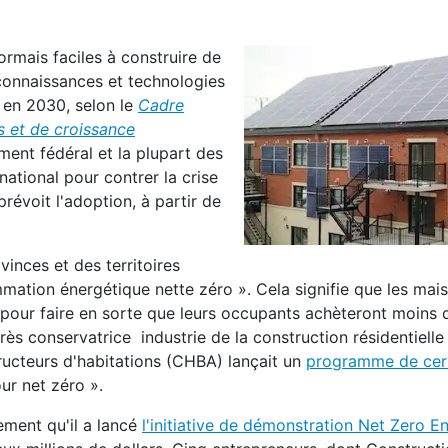
ormais faciles à construire de
 connaissances et technologies
 en 2030, selon le
Cadre
s et de croissance
nt fédéral et la plupart des
national pour contrer la crise
révoit l'adoption, à partir de
inces et des territoires
mation énergétique nette zéro ». Cela signifie que les mai
V pour faire en sorte que leurs occupants achèteront moins 
rès conservatrice industrie de la construction résidentielle
tructeurs d'habitations (CHBA) lançait un
programme de cert
ur net zéro ».
ement qu'il a lancé
l'initiative de démonstration Net Zero E