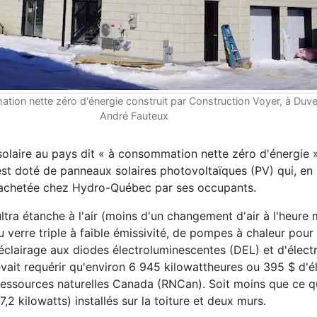
tion nette zéro d'énergie construit par Construction Voyer, à Duv
André Fauteux
olaire au pays dit « à consommation nette zéro d'énergie ». 
 est doté de panneaux solaires photovoltaïques (PV) qui, en
ie achetée chez Hydro-Québec par ses occupants.
ltra étanche à l'air (moins d'un changement d'air à l'heure
 verre triple à faible émissivité, de pompes à chaleur pour c
d'éclairage aux diodes électroluminescentes (DEL) et d'éle
it requérir qu'environ 6 945 kilowattheures ou 395 $ d'éle
essources naturelles Canada (RNCan). Soit moins que ce q
,2 kilowatts) installés sur la toiture et deux murs.