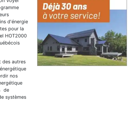
ion Voyer
programme
eurs
ns d'énergie
tes pour la
ciel HOT2000
québécois
t des autres
 énergétique
erdir nos
énergétique
 % de
 de systèmes