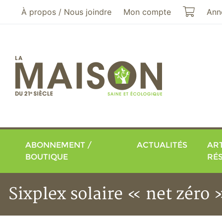
Aller au menu principal
Aller au contenu principal
Mon pa
À propos / Nous joindre
Mon compte
Ann
ABONNEMENT /
ACTUALITÉS
ART
BOUTIQUE
RÉ
Sixplex solaire « net zéro 