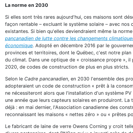
La norme en 2030
Si elles sont très rares aujourd'hui, ces maisons sont dés
façon rentable – excluant le système solaire – avec nos
existantes. Si bien qu'elles deviendraient même la norme
pancanadien de lutte contre les changements climatique
économique
.
Adopté en décembre 2016 par le gouverneme
provinces et territoires, dont le Québec, c'est notre plan 
du climat. Dans une optique de « croissance propre », il p
2020, de codes de construction de plus en plus stricts.
Selon le
Cadre pancanadien
, en 2030 l'ensemble des prov
adopteraient un code de construction « prêt à la consom
ne nécessiteront alors que l'installation d'un système P
une année que leurs capteurs solaires en produiront. La t
déjà : en mai dernier, l'Association canadienne des cons
reconnaissant les maisons «
n
ettes zéro » ou « prêtes po
Le fabricant de laine de verre Owens Corning y croit tell