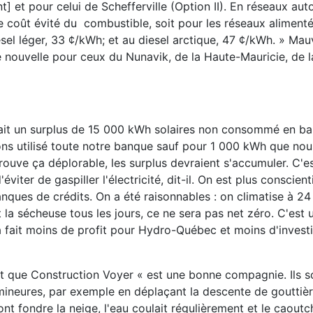
 et pour celui de Schefferville (Option II). En réseaux au
 le coût évité du combustible, soit pour les réseaux alimenté
sel léger, 33 ¢/kWh; et au diesel arctique, 47 ¢/kWh. » Mau
 nouvelle pour ceux du Nunavik, de la Haute-Mauricie, de 
 avait un surplus de 15 000 kWh solaires non consommé en b
avons utilisé toute notre banque sauf pour 1 000 kWh que no
uve ça déplorable, les surplus devraient s'accumuler. C'es
ter de gaspiller l'électricité, dit-il. On est plus conscienti
ues de crédits. On a été raisonnables : on climatise à 24
t la sécheuse tous les jours, ce ne sera pas net zéro. C'est u
 fait moins de profit pour Hydro-Québec et moins d'invest
t que Construction Voyer « est une bonne compagnie. Ils s
mineures, par exemple en déplaçant la descente de gouttière
t fondre la neige, l'eau coulait régulièrement et le caoutc