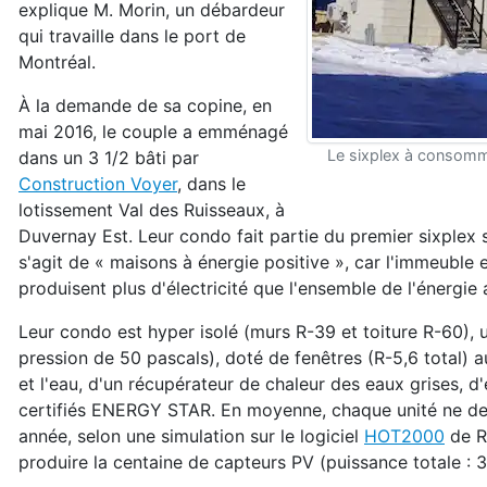
explique M. Morin, un débardeur
qui travaille dans le port de
Montréal.
À la demande de sa copine, en
mai 2016, le couple a emménagé
Le sixplex à consomma
dans un 3 1/2 bâti par
Construction Voyer
, dans le
lotissement Val des Ruisseaux, à
Duvernay Est. Leur condo fait partie du premier sixplex s
s'agit de « maisons à énergie positive », car l'immeuble
produisent plus d'électricité que l'ensemble de l'énerg
Leur condo est hyper isolé (murs R-39 et toiture R-60), u
pression de 50 pascals), doté de fenêtres (R-5,6 total) au
et l'eau, d'un récupérateur de chaleur des eaux grises, 
certifiés ENERGY STAR. En moyenne, chaque unité ne deva
année, selon une simulation sur le logiciel
HOT2000
de R
produire la centaine de capteurs PV (puissance totale : 37