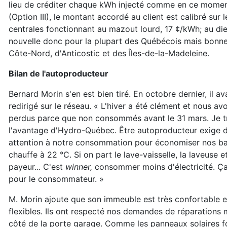
lieu de créditer chaque kWh injecté comme en ce moment]
(Option III), le montant accordé au client est calibré sur
centrales fonctionnant au mazout lourd, 17 ¢/kWh; au die
nouvelle donc pour la plupart des Québécois mais bonne
Côte-Nord, d'Anticostic et des Îles-de-la-Madeleine.
Bilan de l'autoproducteur
Bernard Morin s'en est bien tiré. En octobre dernier, il
redirigé sur le réseau. « L'hiver a été clément et nous 
perdus parce que non consommés avant le 31 mars. Je tro
l'avantage d'Hydro-Québec. Être autoproducteur exige d'évi
attention à notre consommation pour économiser nos banq
chauffe à 22 °C. Si on part le lave-vaisselle, la laveuse e
payeur... C'est
winner,
consommer moins d'électricité. Ça
pour le consommateur. »
M. Morin ajoute que son immeuble est très confortable e
flexibles. Ils ont respecté nos demandes de réparations 
côté de la porte garage. Comme les panneaux solaires fon