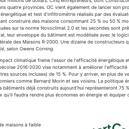
eux millions de dollars. Cinq entrepreneurs, dont Construct
dans quatre provinces. OC vient également de lancer son 
nergétique et test d'infiltrométrie réalisés par des évaluat
rant construire des maisons consommant 25 % ou 50 % moi
quées sur la norme Novoclimat 2.0 et les secondes sont prê
al, leur enveloppe du bâtiment est modélisée avec le logi
 fédérale des Maisons R-2000. Une dizaine de constructeurs 
ié
, selon Owens Corning.
impact climatique freine l'essor de l'efficacité énergétique e
ébécoise 2016-2030 vise notamment à améliorer l'efficacité
tres sources incluses) de 15 %. Pour y arriver, en plus de v
pionniers comme Bernard Morin et ses voisins. La politique 
es bâtiments déjà construits aujourd'hui représenteront 75
x qu'il faudra rendre plus économes en énergie et équiper
de maisons à faible