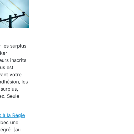
 les surplus
cker
urs inscrits
us est
vant votre
adhésion, les
surplus,
ez. Seule
 à la Régie
ébec une
tégré [au