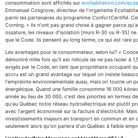
consommation sont affichés sur
ecohabitation.com/ecoe
Emmanuel Cosgrove, directeur de l'organisme Ecohabitat
parmi les partenaires du programme
ConfortCertifié
. Ce
Corning. « Ils n'ont pas grand chose à gagner parce qu'a
ossature, les niveaux d'isolation [murs R-30 ou R-35] n
que le Code. Ils pensent au long terme, ce qui est rare po
Les avantages pour le consommateur, selon lui? « Concern
démontré mille fois qu'il est ridicule de ne pas isoler à 
exigés par le Code, en tant que propriétaire occupant qui
accru est un grand avantage sur lequel on insiste beauco
l'empreinte environnementale aussi, mais on tourne un pe
énergétique. Quand une famille consomme 16 000 kilowat
année au lieu de 30 000, c'est des
pinottes
en termes de r
qu'au Québec notre réseau hydroélectrique est plutôt pr
avec l'argent économisé sur la facture d'électricité. Mais
investissements majeurs en transport en commun et en den
seulement alors qu'on parlera d'un Québec à faible empr