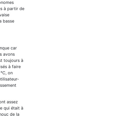
tonomes
s à partir de
vaise
la basse
anque car
us avons
t toujours à
sés à faire
 °C, on
tilisateur-
issement
ont assez
 qui était à
houc de la