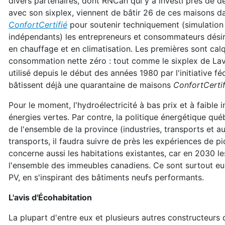
divers partenaires, dont RNCan qui y a investi près de d
avec son sixplex, viennent de bâtir 26 de ces maisons 
ConfortCertifié
pour soutenir techniquement (simulation é
indépendants) les entrepreneurs et consommateurs dési
en chauffage et en climatisation. Les premières sont cal
consommation nette zéro : tout comme le sixplex de Lav
utilisé depuis le début des années 1980 par l'initiative
bâtissent déjà une quarantaine de maisons
ConfortCertif
Pour le moment, l'hydroélectricité à bas prix et à faible 
énergies vertes. Par contre, la politique énergétique qu
de l'ensemble de la province (industries, transports et au
transports, il faudra suivre de près les expériences de 
concerne aussi les habitations existantes, car en 2030 l
l'ensemble des immeubles canadiens. Ce sont surtout eu
PV, en s'inspirant des bâtiments neufs performants.
L'avis d'Écohabitation
La plupart d'entre eux et plusieurs autres constructeurs 