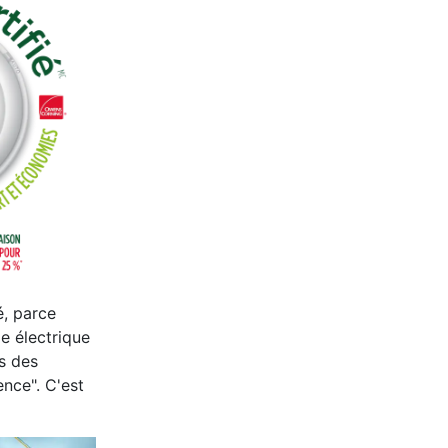
é, parce
e électrique
ls des
nce". C'est