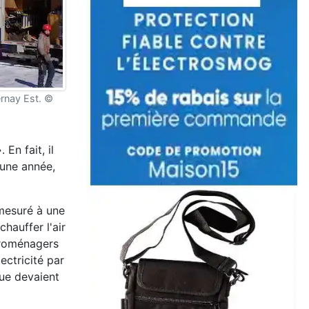
ernay Est. ©
En fait, il
 une année,
 mesuré à une
hauffer l'air
ctroménagers
ctricité par
ue devaient