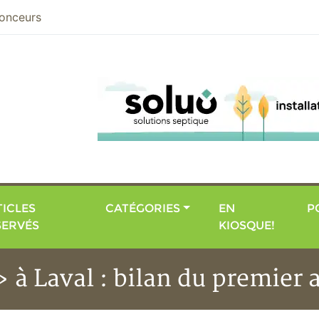
nier
onceurs
ICLES
CATÉGORIES
EN
P
SERVÉS
KIOSQUE!
» à Laval : bilan du premier 