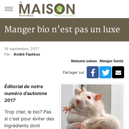
Aller au menu principal
Aller au contenu principal
Manger bio n'est pas un luxe
Manger bio n'est pas un luxe
Accueil
19 septembre, 2017
Par :
André Fauteux
Articles
Maisons saines
Manger Santé
Maisons saines
Hypersensibilités environnementales
Facebook
Twitte
Co
Partager sur
Manger bio n'est pas un luxe
Éditorial de notre
numéro d'automne
2017
Trop cher, le bio? Pas
si c'est pour éviter des
ingrédients dont