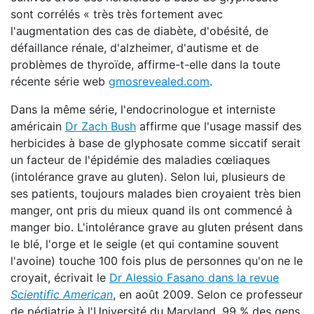
sont corrélés « très très fortement avec
l'augmentation des cas de diabète, d'obésité, de
défaillance rénale, d'alzheimer, d'autisme et de
problèmes de thyroïde, affirme-t-elle dans la toute
récente série web
gmosrevealed.com
.
Dans la même série, l'endocrinologue et interniste
américain
Dr Zach Bush
affirme que l'usage massif des
herbicides à base de glyphosate comme siccatif serait
un facteur de l'épidémie des maladies cœliaques
(intolérance grave au gluten). Selon lui, plusieurs de
ses patients, toujours malades bien croyaient très bien
manger, ont pris du mieux quand ils ont commencé à
manger bio. L'intolérance grave au gluten présent dans
le blé, l'orge et le seigle (et qui contamine souvent
l'avoine) touche 100 fois plus de personnes qu'on ne le
croyait, écrivait le
Dr Alessio Fasano dans la revue
Scientific American
, en août 2009. Selon ce professeur
de pédiatrie à l'Université du Maryland, 99 % des gens