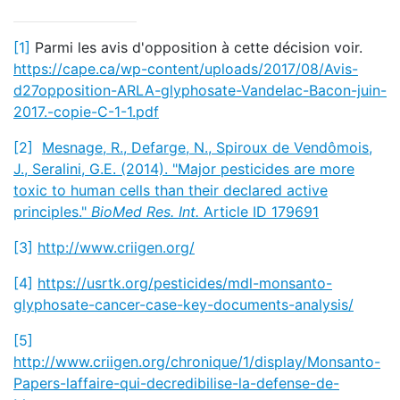
[1]
Parmi les avis d'opposition à cette décision voir.
https://cape.ca/wp-content/uploads/2017/08/Avis-
d27opposition-ARLA-glyphosate-Vandelac-Bacon-juin-
2017.-copie-C-1-1.pdf
[2]
Mesnage, R., Defarge, N., Spiroux de Vendômois,
J., Seralini, G.E. (2014). "Major pesticides are more
toxic to human cells than their declared active
principles."
BioMed Res. Int.
Article ID 179691
[3]
http://www.criigen.org/
[4]
https://usrtk.org/pesticides/mdl-monsanto-
glyphosate-cancer-case-key-documents-analysis/
[5]
http://www.criigen.org/chronique/1/display/Monsanto-
Papers-laffaire-qui-decredibilise-la-defense-de-