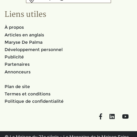
Liens utiles
À propos
Articles en anglais
Maryse De Palma
Développement personnel
Publicité
Partenaires
Annonceurs
Plan de site
Termes et conditions
Politique de confidentialité
Facebook
LinkedIn
You
© La Maison du 21e siècle - Le Magazine de la Maison Saine