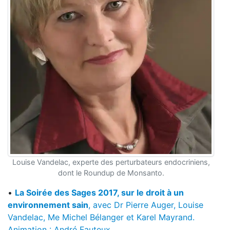
Louise Vandelac, experte des perturbateurs endocriniens,
dont le Roundup de Monsanto.
•
La Soirée des Sages 2017, sur le droit à un
environnement sain
, avec Dr Pierre Auger, Louise
Vandelac, Me Michel Bélanger et Karel Mayrand.
Animation : André Fauteux.