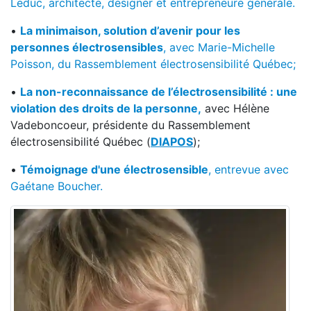
Leduc, architecte, designer et entrepreneure générale.
•
La minimaison, solution d’avenir pour les
personnes électrosensibles
, avec Marie-Michelle
Poisson, du Rassemblement électrosensibilité Québec;
•
La non-reconnaissance de l’électrosensibilité : une
violation des droits de la personne,
avec Hélène
Vadeboncoeur, présidente du Rassemblement
électrosensibilité Québec (
DIAPOS
);
•
Témoignage d'une électrosensible
, entrevue avec
Gaétane Boucher.