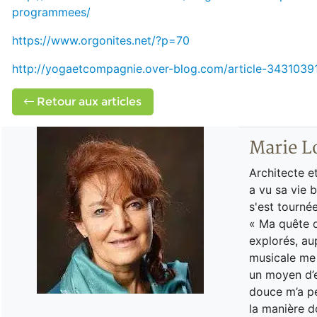
programmees/
https://www.orgonites.net/?p=70
http://yogaetcompagnie.over-blog.com/article-34310391
Retour aux articles
Marie L
Architecte e
a vu sa vie b
s'est tourné
« Ma quête d
explorés, au
musicale me 
un moyen d’e
douce m’a pe
la manière d