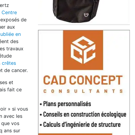
ertz
e Centre
s exposés de
uer aux
publiée en
réent des
les travaux
 étude
s
crêtes
et de cancer.
ses et
is fait ce
ir » si vous
n avec les
t que vos
q ans sur