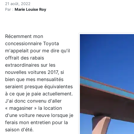
L'achat d'une voiture neuv
Accueil
21 août, 2022
Par :
Marie Louise Roy
Articles
Maisons saines
Hypersensibilités environnementales
L'achat d'une voiture neuve lorsqu'on est électrosens
Récemment mon
concessionnaire Toyota
m'appelait pour me dire qu'il
offrait des rabais
extraordinaires sur les
nouvelles voitures 2017, si
bien que mes mensualités
seraient presque équivalentes
à ce que je paie actuellement.
J'ai donc convenu d'aller
« magasiner » la location
d'une voiture neuve lorsque je
ferais mon entretien pour la
saison d'été.