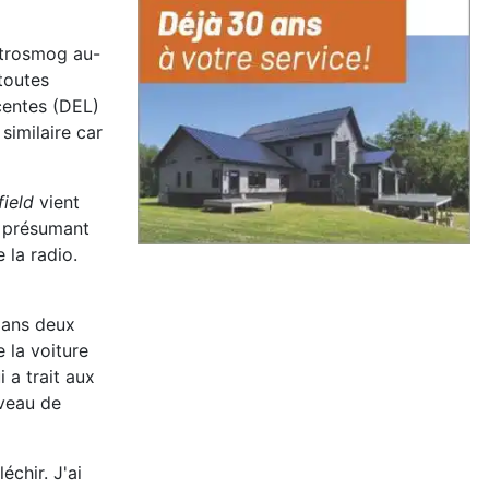
ectrosmog au-
 toutes
centes (DEL)
similaire car
field
vient
, présumant
 la radio.
dans deux
 la voiture
 a trait aux
iveau de
échir. J'ai