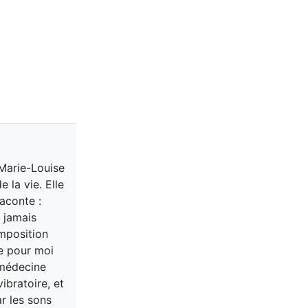
 Marie-Louise
 la vie. Elle
aconte :
 jamais
omposition
ue pour moi
 médecine
ibratoire, et
r les sons