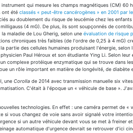
, instrument qui mesure les champs magnétiques (CM) 60 h
s ont été
classés « peut-être cancérogènes » en 2001 par l
ociés au doublement du risque de leucémie chez les enfant
milligauss (4 mG). De plus, ils sont soupçonnés de contrib
à la maladie de Lou Gherig, selon une
évaluation de risque 
tions chroniques très faibles (de l'ordre de 0,25 à 4 mG) c
la partie des cellules humaines produisant l'énergie, selon 
 physicien Paul Héroux et son étudiante Ying Li.
Selon leur
 d'un complexe protéique enzymatique qui se trouve dans le
joue un rôle important en matière de longévité, de diabète 
l, une
Corolla
de 2014 avec transmission manuelle six vites
imatisation. C'était à l'époque un « véhicule de base ». J'ava
uvelles technologies. En effet : une caméra permet de « vo
te si vous changez de voie sans avoir signalé votre intentio
'urgence si un autre véhicule devant vous se met à freiner e
reinage automatique d'urgence devrait se retrouver d'ici cin