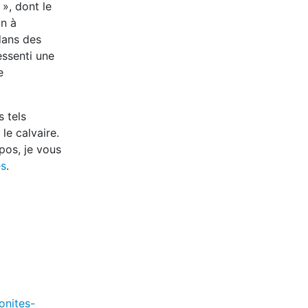
», dont le
in à
dans des
essenti une
e
s tels
le calvaire.
pos, je vous
es
.
onites-