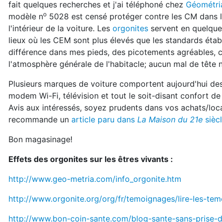
fait quelques recherches et j'ai téléphoné chez
Géométri
o
modèle n
5028 est censé protéger contre les CM dans le
l'intérieur de la voiture. Les
orgonites
servent en quelque
lieux où les CEM sont plus élevés que les standards établi
différence dans mes pieds, des picotements agréables, c
l'atmosphère générale de l'habitacle; aucun mal de tête 
Plusieurs marques de voiture comportent aujourd'hui des 
modem Wi-Fi, télévision et tout le soit-disant confort de
Avis aux intéressés, soyez prudents dans vos achats/loca
recommande un
article paru dans
La Maison du 21e
siècl
Bon magasinage!
Effets des orgonites sur les êtres vivants :
http://www.geo-metria.com/info_orgonite.htm
http://www.orgonite.org/org/fr/temoignages/lire-les-te
http://www.bon-coin-sante.com/blog-sante-sans-prise-de