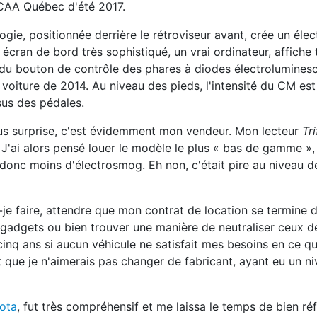
 CAA Québec d'été 2017.
logie, positionnée derrière le rétroviseur avant, crée un él
 écran de bord très sophistiqué, un vrai ordinateur, affiche
t du bouton de contrôle des phares à diodes électrolumines
oiture de 2014. Au niveau des pieds, l'intensité du CM est 
sus des pédales.
plus surprise, c'est évidemment mon vendeur. Mon lecteur
Tri
s. J'ai alors pensé louer le modèle le plus « bas de gamme »
onc moins d'électrosmog. Eh non, c'était pire au niveau de
-je faire, attendre que mon contrat de location se termine 
gadgets ou bien trouver une manière de neutraliser ceux de
cinq ans si aucun véhicule ne satisfait mes besoins en ce qui
et que je n'aimerais pas changer de fabricant, ayant eu un n
ota
, fut très compréhensif et me laissa le temps de bien réfl