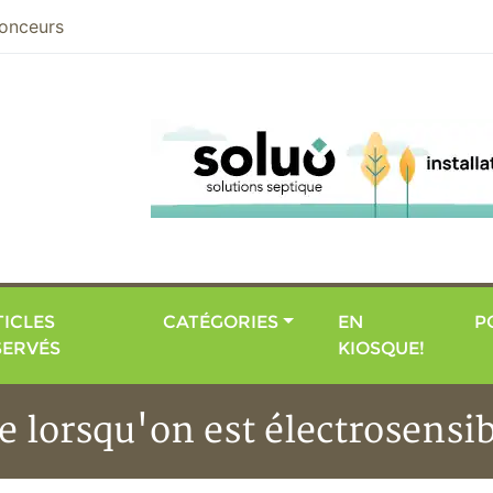
nier
onceurs
ICLES
CATÉGORIES
EN
P
SERVÉS
KIOSQUE!
e lorsqu'on est électrosensi