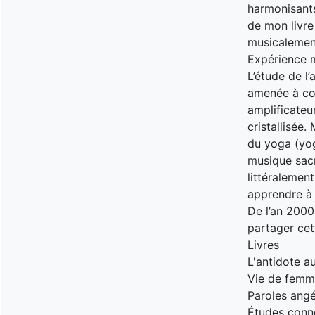
harmonisants
de mon livre
musicalement
Expérience 
L’étude de l
amenée à co
amplificateu
cristallisée.
du yoga (yog
musique sacr
littéralement
apprendre à 
De l’an 2000
partager cet
Livres
L'antidote a
Vie de femm
Paroles angé
Études conn