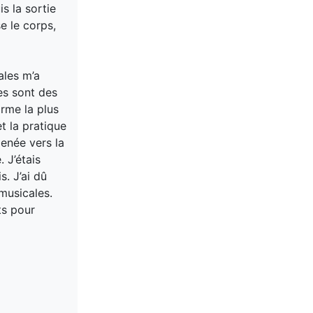
s la sortie
e le corps,
ales m’a
es sont des
rme la plus
t la pratique
enée vers la
 J’étais
s. J’ai dû
musicales.
ts pour