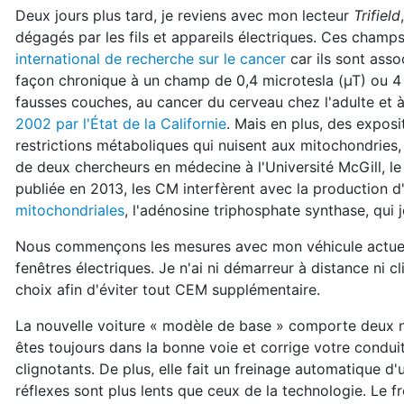
Deux jours plus tard, je reviens avec mon lecteur
Trifield
dégagés par les fils et appareils électriques. Ces champ
international de recherche sur le cancer
car ils sont ass
façon chronique à un champ de 0,4 microtesla (µT) ou 4 
fausses couches, au cancer du cerveau chez l'adulte et 
2002 par l'État de la Californie
. Mais en plus, des exposi
restrictions métaboliques qui nuisent aux mitochondries, 
de deux chercheurs en médecine à l'Université McGill, le
publiée en 2013
, les CM interfèrent avec la production
mitochondriales
, l'adénosine triphosphate synthase, qui 
Nous commençons les mesures avec mon véhicule actue
fenêtres électriques. Je n'ai ni démarreur à distance ni cl
choix afin d'éviter tout CEM supplémentaire.
La nouvelle voiture « modèle de base » comporte deux no
êtes toujours dans la bonne voie et corrige votre condui
clignotants. De plus, elle fait un freinage automatique d
réflexes sont plus lents que ceux de la technologie. Le f