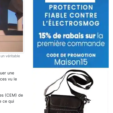
un véritable
ouer une
ces vu le
ues (CEM) de
e ce qui