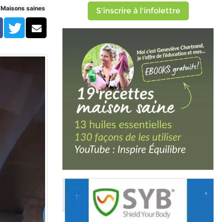
ble
Maisons saines
S'inscrire à l'infolettre
Facebook
Twitter
Courriel