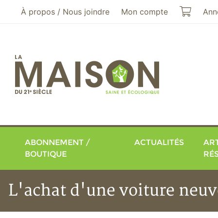
Aller au menu principal
Aller au contenu principal
Mon pa
À propos / Nous joindre
Mon compte
Ann
ABONNEMENT /
ACTUALITÉS
ART
BOUTIQUE
RÉ
L'achat d'une voiture neuv