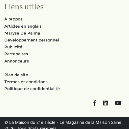
Liens utiles
À propos
Articles en anglais
Maryse De Palma
Développement personnel
Publicité
Partenaires
Annonceurs
Plan de site
Termes et conditions
Politique de confidentialité
Facebook
LinkedIn
You
© La Maison du 21e siècle - Le Magazine de la Maison Saine
2026. Tous droits réservés.