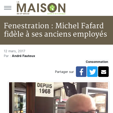
Aller au menu principal
Aller au contenu principal
Fenestration : Michel Fafard
fidèle à ses anciens employés
Fenestration : Michel Fafard f
Accueil
12 mars, 2017
Par :
André Fauteux
Articles
Consommation
Consommation
Fenestration : Michel Fafard fidèle à ses anciens emp
Facebook
Twitte
Co
Partager sur