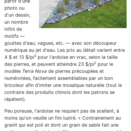
partir d'une
photo ou
d'un dessin,
un nombre
infini de
motifs —
gouttes d'eau, vagues, etc. — avec son découpeur
numérique au jet d'eau. Les prix au détail varient entre
2
4 $ et 13 $/pi
pour l'ardoise en vrac, selon la taille
2
des pierres, et peuvent atteindre 23 $/pi
pour le
modèle
Terra Nova
de pierres précoupées et
numérotées, facilement assemblables par un bon
bricoleur afin d'imiter une mosaïque naturelle (tout le
contraire des produits chinois dont les patrons se
répètent).
Peu poreuse, l'ardoise ne requiert pas de scellant, à
moins qu'on veuille un fini lustré. « Contrairement au
granit qui est poli et dont un grain de sable fait une