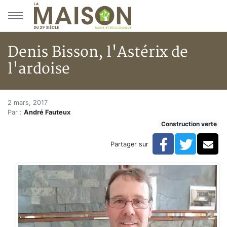
Aller au menu principal
Aller au contenu principal
Denis Bisson, l'Astérix de
l'ardoise
Denis Bisson, l'Astérix de l'ard
Accueil
2 mars, 2017
Par :
André Fauteux
Articles
Construction verte
Construction verte
Enveloppe du bâtiment
Facebook
Twitte
Co
Partager sur
Denis Bisson, l'Astérix de l'ardoise