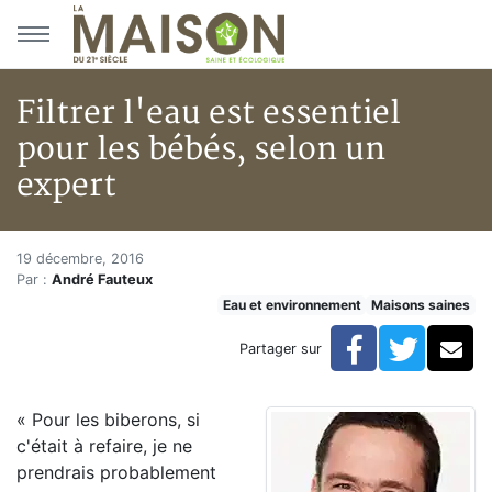
Aller au menu principal
Aller au contenu principal
Filtrer l'eau est essentiel
pour les bébés, selon un
expert
Filtrer l'eau est essentiel pour
Accueil
19 décembre, 2016
Par :
André Fauteux
Articles
Eau et environnement
Maisons saines
Maisons saines
Hypersensibilités environnementales
Facebook
Twitte
Co
Partager sur
Filtrer l'eau est essentiel pour les bébés, selon un exp
« Pour les biberons, si
c'était à refaire, je ne
prendrais probablement