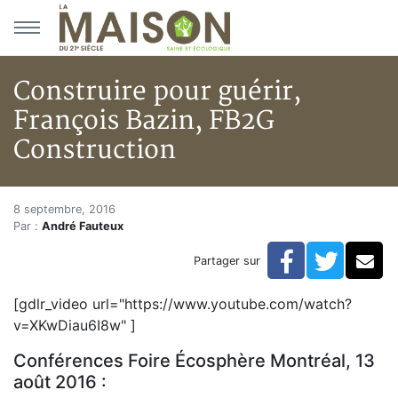
Aller au menu principal
Aller au contenu principal
Construire pour guérir,
François Bazin, FB2G
Construction
Construire pour guérir, Franço
Accueil
8 septembre, 2016
Par :
André Fauteux
Articles
Zone vidéo
Facebook
Twitte
Co
Partager sur
Construire pour guérir, François Bazin, FB2G Construc
[gdlr_video url="https://www.youtube.com/watch?
v=XKwDiau6I8w" ]
Conférences Foire Écosphère Montréal, 13
août 2016 :