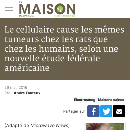
Aller au menu principal
Aller au contenu principal
Le cellulaire cause les mêmes
tumeurs chez les rats que
chez les humains, selon une
nouvelle étude fédérale
américaine
Le cellulaire cause les mêmes 
Accueil
26 mai, 2016
Par :
André Fauteux
Articles
Électrosmog
Maisons saines
Maisons saines
Hypersensibilités environnementales
Facebook
Twitte
Co
Partager sur
Le cellulaire cause les mêmes tumeurs chez les rats q
(Adapté de
Microwave News
)