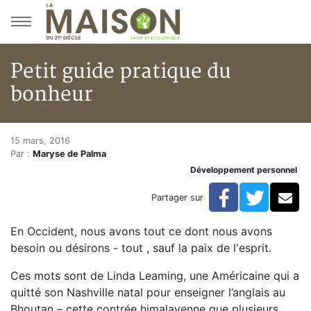
Aller au menu principal
Aller au contenu principal
Petit guide pratique du
bonheur
Petit guide pratique du bonheu
Accueil
15 mars, 2016
Par :
Maryse de Palma
Articles
Développement personnel
Développement personnel
Petit guide pratique du bonheur
Facebook
Twitte
Co
Partager sur
En Occident, nous avons tout ce dont nous avons
besoin ou désirons - tout , sauf la paix de l'esprit.
Ces mots sont de Linda Leaming, une Américaine qui a
quitté son Nashville natal pour enseigner l’anglais au
Bhoutan – cette contrée himalayenne que plusieurs